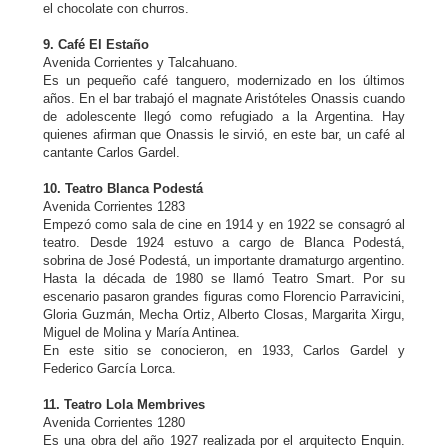
el chocolate con churros.
9. Café El Estaño
Avenida Corrientes y Talcahuano.
Es un pequeño café tanguero, modernizado en los últimos
años. En el bar trabajó el magnate Aristóteles Onassis cuando
de adolescente llegó como refugiado a la Argentina. Hay
quienes afirman que Onassis le sirvió, en este bar, un café al
cantante Carlos Gardel.
10. Teatro Blanca Podestá
Avenida Corrientes 1283
Empezó como sala de cine en 1914 y en 1922 se consagró al
teatro. Desde 1924 estuvo a cargo de Blanca Podestá,
sobrina de José Podestá, un importante dramaturgo argentino.
Hasta la década de 1980 se llamó Teatro Smart. Por su
escenario pasaron grandes figuras como Florencio Parravicini,
Gloria Guzmán, Mecha Ortiz, Alberto Closas, Margarita Xirgu,
Miguel de Molina y María Antinea.
En este sitio se conocieron, en 1933, Carlos Gardel y
Federico García Lorca.
11. Teatro Lola Membrives
Avenida Corrientes 1280
Es una obra del año 1927 realizada por el arquitecto Enquin.