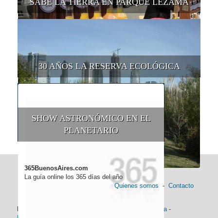
SABE LA TIERRA EN PARQUE LEZAMA
30 AÑOS LA RESERVA ECOLÓGICA
SHOW ASTRONÓMICO EN EL
PLANETARIO
365BuenosAires.com
La guía online los 365 días del año
Quienes somos
-
Contacto
Información general:
Información turística
-
Historia
-
Distancias
-
Mapa de Buenos Aires
-
Barrios