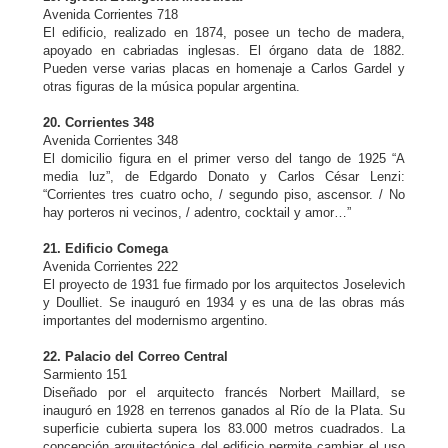
Avenida Corrientes 718
El edificio, realizado en 1874, posee un techo de madera,
apoyado en cabriadas inglesas. El órgano data de 1882.
Pueden verse varias placas en homenaje a Carlos Gardel y
otras figuras de la música popular argentina.
20. Corrientes 348
Avenida Corrientes 348
El domicilio figura en el primer verso del tango de 1925 “A
media luz”, de Edgardo Donato y Carlos César Lenzi:
“Corrientes tres cuatro ocho, / segundo piso, ascensor. / No
hay porteros ni vecinos, / adentro, cocktail y amor…”
21. Edificio Comega
Avenida Corrientes 222
El proyecto de 1931 fue firmado por los arquitectos Joselevich
y Doulliet. Se inauguró en 1934 y es una de las obras más
importantes del modernismo argentino.
22. Palacio del Correo Central
Sarmiento 151
Diseñado por el arquitecto francés Norbert Maillard, se
inauguró en 1928 en terrenos ganados al Río de la Plata. Su
superficie cubierta supera los 83.000 metros cuadrados. La
concepción arquitectónica del edificio permite cambiar el uso