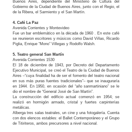
Buenos Aires, dependiente del Ministerio de Cultura del
Gobierno de la Ciudad de Buenos Aires, junto con el Regio, el
de la Ribera, el Sarmiento y el San Martín.
4. Café La Paz
Avenida Corrientes y Montevideo
Fue un bar emblemático en la década de 1960 . En este café
se reunieron escritores y músicos como David Viñas, Ricardo
Piglia, Enrique “Mono” Villegas y Rodolfo Walsh.
5. Teatro general San Martín
Avenida Corrientes 1530
El 18 de diciembre de 1943, por Decreto del Departamento
Ejecutivo Municipal, se creó el Teatro de la Ciudad de Buenos
Aires –“cuya finalidad ha de ser el fomento del teatro nacional
en sus más puras fuentes tradicionales”– que se inauguraría
en 1944. En 1950, en ocasión del “año sanmartiniano” se le
dio el nombre de “General José de San Martín”.
La construcción del edificio actual comenzó en 1954; se
realizó en hormigón armado, cristal y fuertes carpinterías
metálicas.
Alberga tres salas teatrales, un cine y una fotogalería. Cuenta
con dos elencos estables: el Ballet Contemporáneo y el Grupo
de Titiriteros, ambos precursores a nivel nacional.