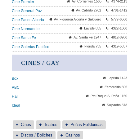
Av. Corrientes 1565
4374-2113
Cine Premier
Av. Cabildo 2702
4781-1412
Cine General Paz
Av. Figueroa Alcorta y Salguero
5777-6500
Cine Paseo Alcorta
Lavalle 855
4322-1000
Cine Normandie
Av. Santa Fe 1947
4812-8980
Cine Santa Fe
Florida 735
4319-5357
Cine Galerías Pacífico
CINES / GAY
Laprida 1423
Box
Esmeralda 506
ABC
Pte Roque S. Peña 1150
Hall
Suipacha 378
Ideal
Cines
Teatros
Peñas Folkloricas
Discos / Boliches
Casinos