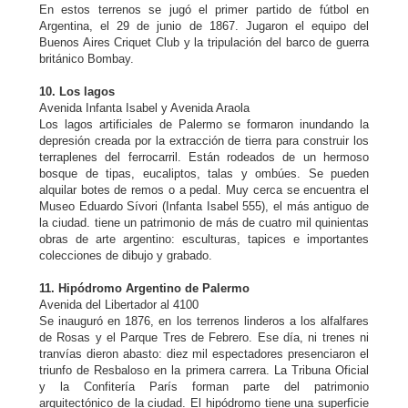
En estos terrenos se jugó el primer partido de fútbol en
Argentina, el 29 de junio de 1867. Jugaron el equipo del
Buenos Aires Criquet Club y la tripulación del barco de guerra
británico Bombay.
10. Los lagos
Avenida Infanta Isabel y Avenida Araola
Los lagos artificiales de Palermo se formaron inundando la
depresión creada por la extracción de tierra para construir los
terraplenes del ferrocarril. Están rodeados de un hermoso
bosque de tipas, eucaliptos, talas y ombúes. Se pueden
alquilar botes de remos o a pedal. Muy cerca se encuentra el
Museo Eduardo Sívori (Infanta Isabel 555), el más antiguo de
la ciudad. tiene un patrimonio de más de cuatro mil quinientas
obras de arte argentino: esculturas, tapices e importantes
colecciones de dibujo y grabado.
11. Hipódromo Argentino de Palermo
Avenida del Libertador al 4100
Se inauguró en 1876, en los terrenos linderos a los alfalfares
de Rosas y el Parque Tres de Febrero. Ese día, ni trenes ni
tranvías dieron abasto: diez mil espectadores presenciaron el
triunfo de Resbaloso en la primera carrera. La Tribuna Oficial
y la Confitería París forman parte del patrimonio
arquitectónico de la ciudad. El hipódromo tiene una superficie