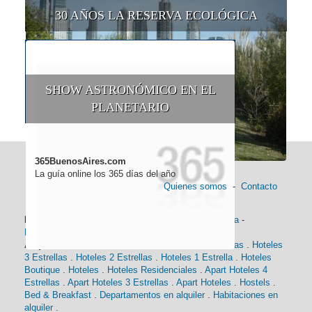
30 AÑOS LA RESERVA ECOLÓGICA
SHOW ASTRONÓMICO EN EL
PLANETARIO
365BuenosAires.com
La guía online los 365 días del año
Quienes somos
-
Contacto
Información general:
Información turística
-
Historia
-
Distancias
-
Mapa de Buenos Aires
-
Barrios
Alojamiento:
Hoteles 5 Estrellas
.
Hoteles 4 Estrellas
.
Hoteles
3 Estrellas
.
Hoteles 2 Estrellas
.
Hoteles 1 Estrella
.
Hoteles
Boutique
.
Hoteles
.
Hoteles Residenciales
.
Apart Hoteles 4
Estrellas
.
Apart Hoteles 3 Estrellas
.
Apart Hoteles
.
Hostels
.
Bed & Breakfast
.
Departamentos en alquiler
.
Habitaciones en
alquiler
.