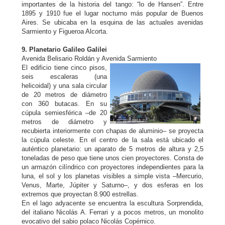
importantes de la historia del tango: “lo de Hansen”. Entre
1895 y 1910 fue el lugar nocturno más popular de Buenos
Aires. Se ubicaba en la esquina de las actuales avenidas
Sarmiento y Figueroa Alcorta.
9. Planetario Galileo Galilei
Avenida Belisario Roldán y Avenida Sarmiento
El edificio tiene cinco pisos,
seis escaleras (una
helicoidal) y una sala circular
de 20 metros de diámetro
con 360 butacas. En su
cúpula semiesférica –de 20
metros de diámetro y
recubierta interiormente con chapas de aluminio– se proyecta
la cúpula celeste. En el centro de la sala está ubicado el
auténtico planetario: un aparato de 5 metros de altura y 2,5
toneladas de peso que tiene unos cien proyectores. Consta de
un armazón cilíndrico con proyectores independientes para la
luna, el sol y los planetas visibles a simple vista –Mercurio,
Venus, Marte, Júpiter y Saturno–, y dos esferas en los
extremos que proyectan 8.900 estrellas.
En el lago adyacente se encuentra la escultura Sorprendida,
del italiano Nicolás A. Ferrari y a pocos metros, un monolito
evocativo del sabio polaco Nicolás Copérnico.