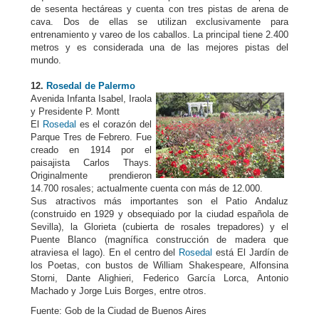
de sesenta hectáreas y cuenta con tres pistas de arena de
cava. Dos de ellas se utilizan exclusivamente para
entrenamiento y vareo de los caballos. La principal tiene 2.400
metros y es considerada una de las mejores pistas del
mundo.
12.
Rosedal de Palermo
Avenida Infanta Isabel, Iraola
y Presidente P. Montt
El
Rosedal
es el corazón del
Parque Tres de Febrero. Fue
creado en 1914 por el
paisajista Carlos Thays.
Originalmente prendieron
14.700 rosales; actualmente cuenta con más de 12.000.
Sus atractivos más importantes son el Patio Andaluz
(construido en 1929 y obsequiado por la ciudad española de
Sevilla), la Glorieta (cubierta de rosales trepadores) y el
Puente Blanco (magnífica construcción de madera que
atraviesa el lago). En el centro del
Rosedal
está El Jardín de
los Poetas, con bustos de William Shakespeare, Alfonsina
Storni, Dante Alighieri, Federico García Lorca, Antonio
Machado y Jorge Luis Borges, entre otros.
Fuente: Gob de la Ciudad de Buenos Aires