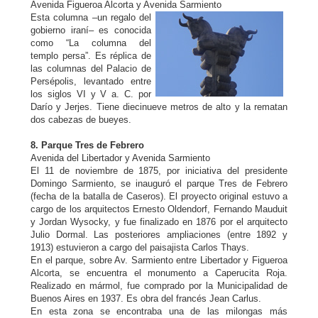
Avenida Figueroa Alcorta y Avenida Sarmiento
Esta columna –un regalo del
gobierno iraní– es conocida
como “La columna del
templo persa”. Es réplica de
las columnas del Palacio de
Persépolis, levantado entre
los siglos VI y V a. C. por
Darío y Jerjes. Tiene diecinueve metros de alto y la rematan
dos cabezas de bueyes.
8. Parque Tres de Febrero
Avenida del Libertador y Avenida Sarmiento
El 11 de noviembre de 1875, por iniciativa del presidente
Domingo Sarmiento, se inauguró el parque Tres de Febrero
(fecha de la batalla de Caseros). El proyecto original estuvo a
cargo de los arquitectos Ernesto Oldendorf, Fernando Mauduit
y Jordan Wysocky, y fue finalizado en 1876 por el arquitecto
Julio Dormal. Las posteriores ampliaciones (entre 1892 y
1913) estuvieron a cargo del paisajista Carlos Thays.
En el parque, sobre Av. Sarmiento entre Libertador y Figueroa
Alcorta, se encuentra el monumento a Caperucita Roja.
Realizado en mármol, fue comprado por la Municipalidad de
Buenos Aires en 1937. Es obra del francés Jean Carlus.
En esta zona se encontraba una de las milongas más