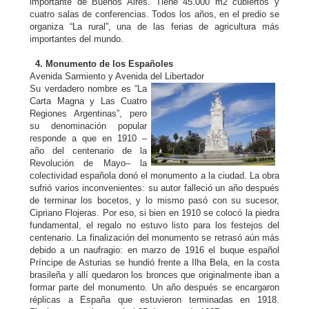
importante de Buenos Aires. Tiene 45.000 m2 cubiertos y
cuatro salas de conferencias. Todos los años, en el predio se
organiza “La rural”, una de las ferias de agricultura más
importantes del mundo.
4. Monumento de los Españoles
Avenida Sarmiento y Avenida del Libertador
Su verdadero nombre es “La
Carta Magna y Las Cuatro
Regiones Argentinas”, pero
su denominación popular
responde a que en 1910 –
año del centenario de la
Revolución de Mayo– la
colectividad española donó el monumento a la ciudad. La obra
sufrió varios inconvenientes: su autor falleció un año después
de terminar los bocetos, y lo mismo pasó con su sucesor,
Cipriano Flojeras. Por eso, si bien en 1910 se colocó la piedra
fundamental, el regalo no estuvo listo para los festejos del
centenario. La finalización del monumento se retrasó aún más
debido a un naufragio: en marzo de 1916 el buque español
Príncipe de Asturias se hundió frente a Ilha Bela, en la costa
brasileña y allí quedaron los bronces que originalmente iban a
formar parte del monumento. Un año después se encargaron
réplicas a España que estuvieron terminadas en 1918.