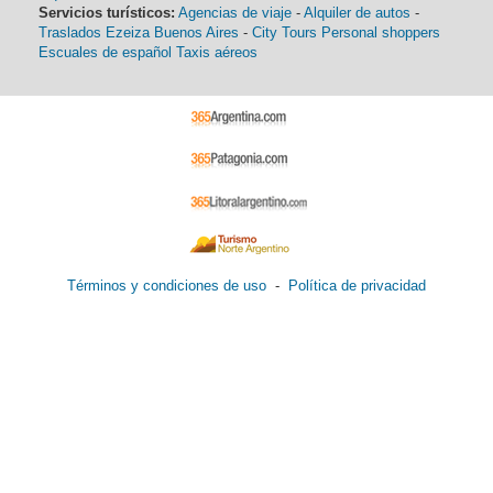
Servicios turísticos:
Agencias de viaje
-
Alquiler de autos
-
Traslados Ezeiza Buenos Aires
-
City Tours
Personal shoppers
Escuales de español
Taxis aéreos
Términos y condiciones de uso
-
Política de privacidad