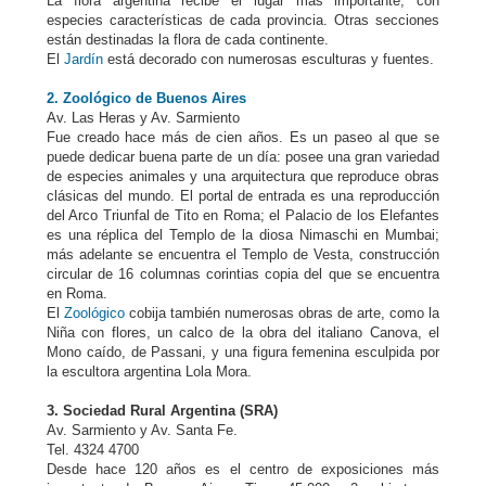
La flora argentina recibe el lugar más importante, con
especies características de cada provincia. Otras secciones
están destinadas la flora de cada continente.
El
Jardín
está decorado con numerosas esculturas y fuentes.
2. Zoológico de Buenos Aires
Av. Las Heras y Av. Sarmiento
Fue creado hace más de cien años. Es un paseo al que se
puede dedicar buena parte de un día: posee una gran variedad
de especies animales y una arquitectura que reproduce obras
clásicas del mundo. El portal de entrada es una reproducción
del Arco Triunfal de Tito en Roma; el Palacio de los Elefantes
es una réplica del Templo de la diosa Nimaschi en Mumbai;
más adelante se encuentra el Templo de Vesta, construcción
circular de 16 columnas corintias copia del que se encuentra
en Roma.
El
Zoológico
cobija también numerosas obras de arte, como la
Niña con flores, un calco de la obra del italiano Canova, el
Mono caído, de Passani, y una figura femenina esculpida por
la escultora argentina Lola Mora.
3. Sociedad Rural Argentina (SRA)
Av. Sarmiento y Av. Santa Fe.
Tel. 4324 4700
Desde hace 120 años es el centro de exposiciones más