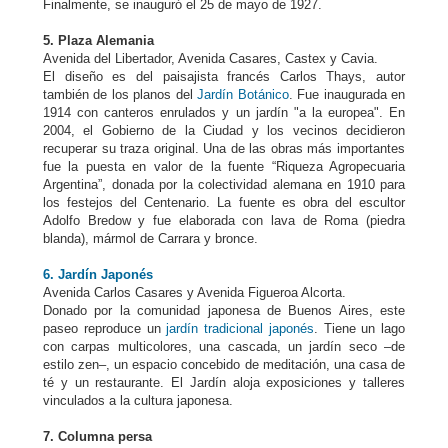
Finalmente, se inauguró el 25 de mayo de 1927.
5. Plaza Alemania
Avenida del Libertador, Avenida Casares, Castex y Cavia.
El diseño es del paisajista francés Carlos Thays, autor
también de los planos del
Jardín Botánico
. Fue inaugurada en
1914 con canteros enrulados y un jardín "a la europea". En
2004, el Gobierno de la Ciudad y los vecinos decidieron
recuperar su traza original. Una de las obras más importantes
fue la puesta en valor de la fuente “Riqueza Agropecuaria
Argentina”, donada por la colectividad alemana en 1910 para
los festejos del Centenario. La fuente es obra del escultor
Adolfo Bredow y fue elaborada con lava de Roma (piedra
blanda), mármol de Carrara y bronce.
6. Jardín Japonés
Avenida Carlos Casares y Avenida Figueroa Alcorta.
Donado por la comunidad japonesa de Buenos Aires, este
paseo reproduce un
jardín tradicional japonés
. Tiene un lago
con carpas multicolores, una cascada, un jardín seco –de
estilo zen–, un espacio concebido de meditación, una casa de
té y un restaurante. El Jardín aloja exposiciones y talleres
vinculados a la cultura japonesa.
7. Columna persa