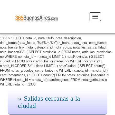
Desplegar
navegación
1333 > SELECT nota_id, nota_titulo, nota_descripcion,
date_format(nota_fecha, '%d/%m/%Y') n_fecha, nota_hora, nota_fuente,
nota_fuente_link, nota_categoria_id, nota_votos, nota_visitas_cantidad,
nota_imagen365, ( SELECT provincia_id FROM notas_articulos_provincias
np WHERE np.nota_id = n.nota_id LIMIT 1 ) notaProvincia, ( SELECT
ciudad_id FROM notas_articulos_ciudades nci WHERE nci.nota_id =
n.nota_id ORDER BY 1 desc LIMIT 1 ) notaCiudad, ( SELECT count(*)
FROM notas_articulos_comentarios nc WHERE nc.nota_id = n.nota_id )
cantComentarios, ( SELECT count(*) FROM notas_articulos_imagenes ni
WHERE ni.nota_id = n.nota_id ) cantImagenes FROM notas_articulos n
WHERE nota_id = 1333
Salidas cercanas a la
ciudad