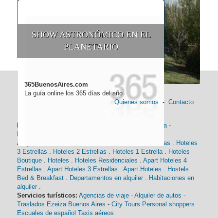
SHOW ASTRONÓMICO EN EL
PLANETARIO
365BuenosAires.com
La guía online los 365 días del año
Quienes somos
-
Contacto
Información general:
Información turística
-
Historia
-
Distancias
-
Mapa de Buenos Aires
-
Barrios
Alojamiento:
Hoteles 5 Estrellas
.
Hoteles 4 Estrellas
.
Hoteles
3 Estrellas
.
Hoteles 2 Estrellas
.
Hoteles 1 Estrella
.
Hoteles
Boutique
.
Hoteles
.
Hoteles Residenciales
.
Apart Hoteles 4
Estrellas
.
Apart Hoteles 3 Estrellas
.
Apart Hoteles
.
Hostels
.
Bed & Breakfast
.
Departamentos en alquiler
.
Habitaciones en
alquiler
.
Servicios turísticos:
Agencias de viaje
-
Alquiler de autos
-
Traslados Ezeiza Buenos Aires
-
City Tours
Personal shoppers
Escuales de español
Taxis aéreos