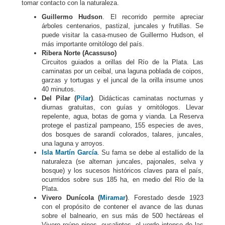
tomar contacto con la naturaleza.
Guillermo Hudson
. El recorrido permite apreciar
árboles centenarios, pastizal, juncales y frutillas. Se
puede visitar la casa-museo de Guillermo Hudson, el
más importante ornitólogo del país.
Ribera Norte (Acassuso)
Circuitos guiados a orillas del Río de la Plata. Las
caminatas por un ceibal, una laguna poblada de coipos,
garzas y tortugas y el juncal de la orilla insume unos
40 minutos.
Del Pilar (
Pilar
)
. Didácticas caminatas nocturnas y
diurnas gratuitas, con guías y ornitólogos. Llevar
repelente, agua, botas de goma y vianda. La Reserva
protege el pastizal pampeano, 155 especies de aves,
dos bosques de sarandí colorados, talares, juncales,
una laguna y arroyos.
Isla Martín García
. Su fama se debe al estallido de la
naturaleza (se alternan juncales, pajonales, selva y
bosque) y los sucesos históricos claves para el país,
ocurrridos sobre sus 185 ha, en medio del Río de la
Plata.
Vivero Dunícola (
Miramar
)
. Forestado desde 1923
con el propósito de contener el avance de las dunas
sobre el balneario, en sus más de 500 hectáreas el
Vivero reúne pinos, eucaliptos, el verde intenso de las