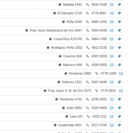
Malabia 1442
4832-5188
El Salvador 5726
4776-8667
Peña 2049
4800-1992
Fray Justo Santamaría de Oro 2047
4554-6336
Costa Rica 4137/39
4864-7390
Rodriguez Peña 1832
4812 5235
Caseros 656
4307-9209
Balcarce 946
4300-8300
Honduras 5860
4778-1008
Defensa 1521
4307-0646
Fray Justo S. M. de Oro 2472
4775-5831
Honduras 4742
5235-5555
Soler 5862
3220-6800
Lima 187
5352-1111
Guatemala 4931
5217-5700