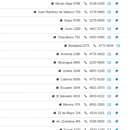
Niceto Vega 4788
4139-0100
Juan Ramírez de Velasco 793
4776 6900
Seguí 4708
5279-6800
Junín 1280
4827.2772
Chacabuco 752
4307-0480
Bonpland 2275
4772 6628
Armenia 1396
4775-3620
Nicaragua 5865
3220-9600
Uriarte 1648
4897-2100
Cabrera 5556
4772-8100
Ecuador 1644
4821-2873
El Salvador 4916
4833-6222
Moreno 376
6091-2000
25 de Mayo 724
4314-1101
Av. Quintana 465
5295 8500
Gorriti 4770
4832-1100