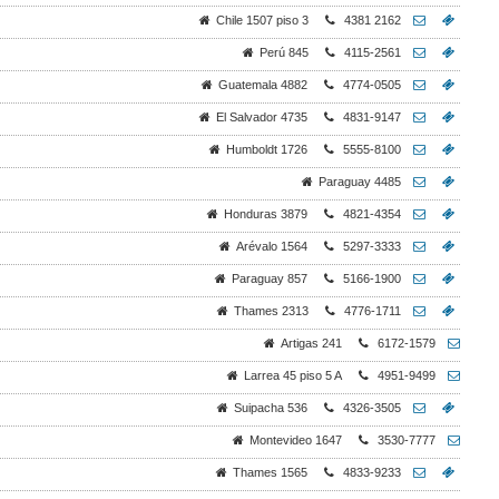
Chile 1507 piso 3
4381 2162
Perú 845
4115-2561
Guatemala 4882
4774-0505
El Salvador 4735
4831-9147
Humboldt 1726
5555-8100
Paraguay 4485
Honduras 3879
4821-4354
Arévalo 1564
5297-3333
Paraguay 857
5166-1900
Thames 2313
4776-1711
Artigas 241
6172-1579
Larrea 45 piso 5 A
4951-9499
Suipacha 536
4326-3505
Montevideo 1647
3530-7777
Thames 1565
4833-9233