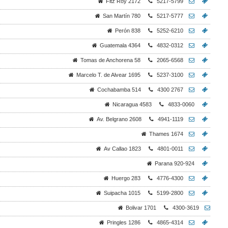
Fitz Roy 2172
5217-5799
San Martín 780
5217-5777
Perón 838
5252-6210
Guatemala 4364
4832-0312
Tomas de Anchorena 58
2065-6568
Marcelo T. de Alvear 1695
5237-3100
Cochabamba 514
4300 2767
Nicaragua 4583
4833-0060
Av. Belgrano 2608
4941-1119
Thames 1674
Av Callao 1823
4801-0011
Parana 920-924
Huergo 283
4776-4300
Suipacha 1015
5199-2800
Bolivar 1701
4300-3619
Pringles 1286
4865-4314