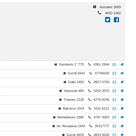
Arenales 3689
4832-1060
Humberto 1° 775
4361-2944
Gorriti 5641
47765030
Gallo 1483
4827-0750
Viamonte 960
5252-3070
Thames 2228
4776-8246
Balcarce 1024
4311-5221
Monteñeses 2585
4787-3003
Av. Rivadavia 1944
35317777
Gorriti 4929
4833-9200