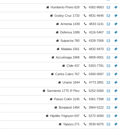
Humberto Primo 629
4362-8663
Godoy Cruz 1733
4831-4646
Armenia 1439
4833-1141
Defensa 1086
4116-5467
Suipacha 780
4328-7006
Malabia 1561
4832-9470
Azcuénaga 1968
4809-0001
Chile 437
5353-7781
Carlos Calvo 767
4300-0097
Uriarte 1844
4773 2891
Sarmiento 1775 3º Piso
5252-5060
Paseo Colón 1145
4361-7398
Bonpland 1484
3964-5222
Hipólito Yrigoyen 647
5272-4000
Yapeyu 271
3530-6075