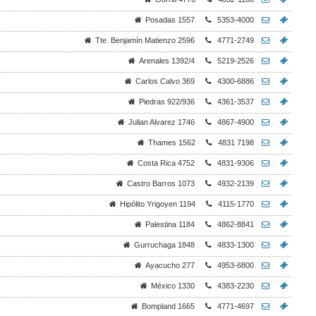
Posadas 1557
5353-4000
Tte. Benjamín Matienzo 2596
4771-2749
Arenales 1392/4
5219-2526
Carlos Calvo 369
4300-6886
Piedras 922/936
4361-3537
Julian Alvarez 1746
4867-4900
Thames 1562
4831 7198
Costa Rica 4752
4831-9306
Castro Barros 1073
4932-2139
Hipólito Yrigoyen 1194
4115-1770
Palestina 1184
4862-8841
Gurruchaga 1848
4833-1300
Ayacucho 277
4953-6800
México 1330
4383-2230
Bompland 1665
4771-4697