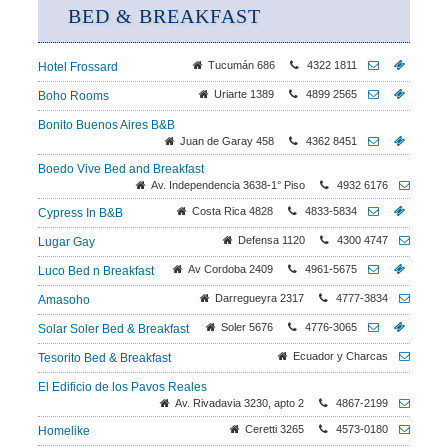
BED & BREAKFAST
Tucumán 686
4322 1811
Hotel Frossard
Uriarte 1389
4899 2565
Boho Rooms
Bonito Buenos Aires B&B
Juan de Garay 458
4362 8451
Boedo Vive Bed and Breakfast
Av. Independencia 3638-1° Piso
4932 6176
Costa Rica 4828
4833-5834
Cypress In B&B
Defensa 1120
4300 4747
Lugar Gay
Av Cordoba 2409
4961-5675
Luco Bed n Breakfast
Darregueyra 2317
4777-3834
Amasoho
Soler 5676
4776-3065
Solar Soler Bed & Breakfast
Ecuador y Charcas
Tesorito Bed & Breakfast
El Edificio de los Pavos Reales
Av. Rivadavia 3230, apto 2
4867-2199
Ceretti 3265
4573-0180
Homelike