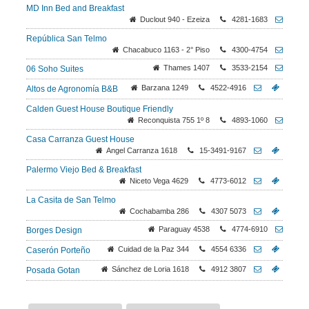
MD Inn Bed and Breakfast
Duclout 940 - Ezeiza
4281-1683
República San Telmo
Chacabuco 1163 - 2° Piso
4300-4754
Thames 1407
3533-2154
06 Soho Suites
Barzana 1249
4522-4916
Altos de Agronomía B&B
Calden Guest House Boutique Friendly
Reconquista 755 1º 8
4893-1060
Casa Carranza Guest House
Angel Carranza 1618
15-3491-9167
Palermo Viejo Bed & Breakfast
Niceto Vega 4629
4773-6012
La Casita de San Telmo
Cochabamba 286
4307 5073
Paraguay 4538
4774-6910
Borges Design
Cuidad de la Paz 344
4554 6336
Caserón Porteño
Sánchez de Loria 1618
4912 3807
Posada Gotan