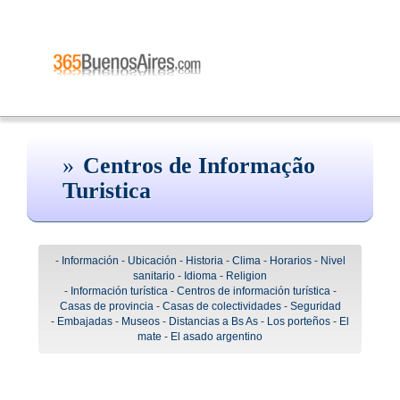
Centros de Informação
Turistica
-
Información
-
Ubicación
-
Historia
-
Clima
-
Horarios
-
Nivel
sanitario
-
Idioma
-
Religion
-
Información turística
-
Centros de información turística
-
Casas de provincia
-
Casas de colectividades
-
Seguridad
-
Embajadas
-
Museos
-
Distancias a Bs As
-
Los porteños
-
El
mate
-
El asado argentino