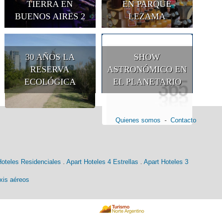
TIERRA EN
EN PARQUE
BUENOS AIRES 2
LEZAMA
30 AÑOS LA
SHOW
RESERVA
ASTRONÓMICO EN
ECOLÓGICA
EL PLANETARIO
Quienes somos
-
Contacto
Hoteles Residenciales
.
Apart Hoteles 4 Estrellas
.
Apart Hoteles 3
xis aéreos