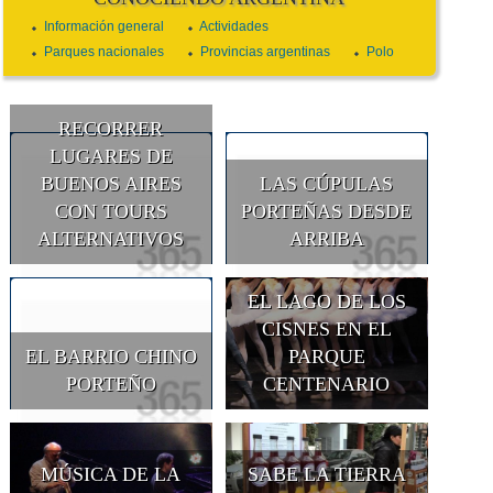
Información general
Actividades
Parques nacionales
Provincias argentinas
Polo
RECORRER
LUGARES DE
BUENOS AIRES
LAS CÚPULAS
CON TOURS
PORTEÑAS DESDE
ALTERNATIVOS
ARRIBA
EL LAGO DE LOS
CISNES EN EL
EL BARRIO CHINO
PARQUE
PORTEÑO
CENTENARIO
MÚSICA DE LA
SABE LA TIERRA