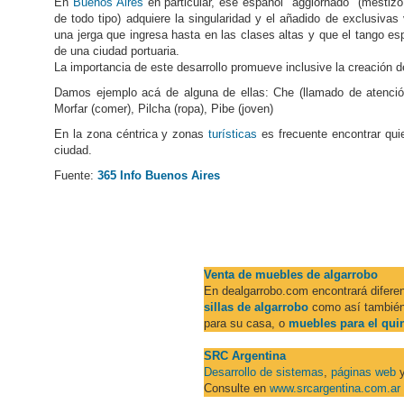
En
Buenos Aires
en particular, ese español "aggiornado" (mestizo
de todo tipo) adquiere la singularidad y el añadido de exclusivas v
una jerga que ingresa hasta en las clases altas y que el tango e
de una ciudad portuaria.
La importancia de este desarrollo promueve inclusive la creación
Damos ejemplo acá de alguna de ellas: Che (llamado de atención)
Morfar (comer), Pilcha (ropa), Pibe (joven)
En la zona céntrica y zonas
turísticas
es frecuente encontrar quie
ciudad.
Fuente:
365 Info Buenos Aires
Venta de muebles de algarrobo
En dealgarrobo.com encontrará difer
sillas de algarrobo
como así también
para su casa, o
muebles para el qui
SRC Argentina
Desarrollo de sistemas
,
páginas web
Consulte en
www.srcargentina.com.ar