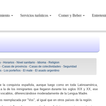
amiento
Servicios turísticos
Comer y Beber
Entreten
a
-
Horarios
-
Nivel sanitario
-
Idioma
-
Religion
-
Casas de provincia
-
Casas de colectividades
-
Seguridad
As
-
Los porteños
-
El mate
-
El asado argentino
e la conquista española, aunque luego como en toda Latinoamérica,
 a la de los inmigrantes que llegaron durante los siglos XIX y XX, ese
s vocablos, diferenciándose moderadamente de la Lengua Madre.
es reemplazada por "Vos", al igual que en otros países de la región.