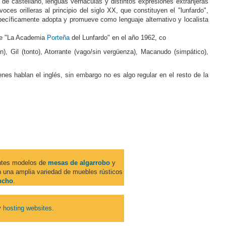
 de castellano, lenguas vernáculas y distintos expresiones extranjeras
oces orilleras al principio del siglo XX, que constituyen el "lunfardo",
specíficamente adopta y promueve como lenguaje alternativo y localista
 de "La Academia
Porteña
del Lunfardo" en el año 1962, co
, Gil (tonto), Atorrante (vago/sin vergüenza), Macanudo (simpático),
nes hablan el inglés, sin embargo no es algo regular en el resto de la
entes modelos de
mesas de algarrobo
y
 una amplia variedad de muebles rústicos
ncho
.
y
hosting websites
.