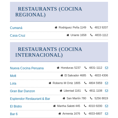
RESTAURANTS (COCINA
REGIONAL)
Rodriguez Peña 1149
4813 9207
Cumaná
Uriarte 1658
4833-1112
Casa Cruz
RESTAURANTS (COCINA
INTERNACIONAL)
Honduras 5237
4831-1112
Nueva Cocina Peruana
El Salvador 4685
4833 4306
Mott
Roberto M Ortiz 1805
4804 5959
Lola
Libertad 1161
4811 1108
Gran Bar Danzon
San Martín 780
5256 8819
Esplendor Restaurant & Bar
Martha Salotti 445
4010-9200
El Bistro
Armenia 1676
4833-6807
Bar 6