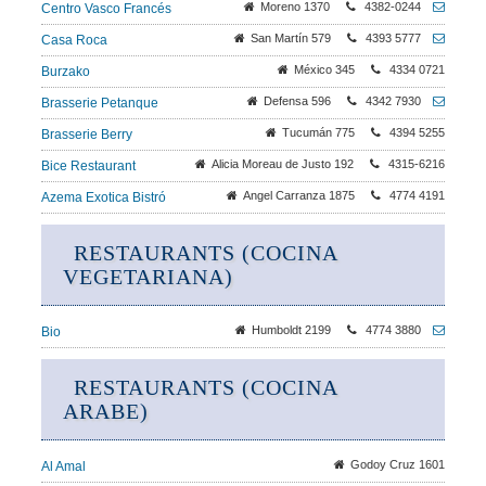
Moreno 1370
4382-0244
Centro Vasco Francés
San Martín 579
4393 5777
Casa Roca
México 345
4334 0721
Burzako
Defensa 596
4342 7930
Brasserie Petanque
Tucumán 775
4394 5255
Brasserie Berry
Alicia Moreau de Justo 192
4315-6216
Bice Restaurant
Angel Carranza 1875
4774 4191
Azema Exotica Bistró
RESTAURANTS (COCINA
VEGETARIANA)
Humboldt 2199
4774 3880
Bio
RESTAURANTS (COCINA
ARABE)
Godoy Cruz 1601
Al Amal