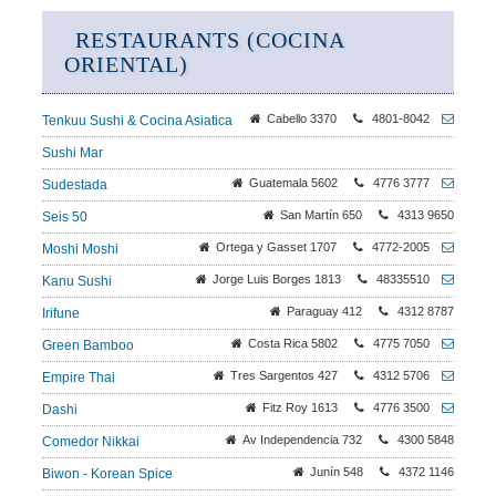
RESTAURANTS (COCINA
ORIENTAL)
Cabello 3370
4801-8042
Tenkuu Sushi & Cocina Asiatica
Sushi Mar
Guatemala 5602
4776 3777
Sudestada
San Martín 650
4313 9650
Seis 50
Ortega y Gasset 1707
4772-2005
Moshi Moshi
Jorge Luis Borges 1813
48335510
Kanu Sushi
Paraguay 412
4312 8787
Irifune
Costa Rica 5802
4775 7050
Green Bamboo
Tres Sargentos 427
4312 5706
Empire Thai
Fitz Roy 1613
4776 3500
Dashi
Av Independencia 732
4300 5848
Comedor Nikkai
Junín 548
4372 1146
Biwon - Korean Spice