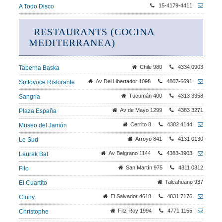
15-4179-4411
A Todo Disco
RESTAURANTS (COCINA
MEDITERRANEA)
Chile 980
4334 0903
Taberna Baska
Av Del Libertador 1098
4807-6691
Sottovoce Ristorante
Tucumán 400
4313 3358
Sangria
Av de Mayo 1299
4383 3271
Plaza España
Cerrito 8
4382 4144
Museo del Jamón
Arroyo 841
4131 0130
Le Sud
Av Belgrano 1144
4383-3903
Laurak Bat
San Martín 975
4311 0312
Filo
Talcahuano 937
El Cuartito
El Salvador 4618
4831 7176
Cluny
Fitz Roy 1994
4771 1155
Christophe