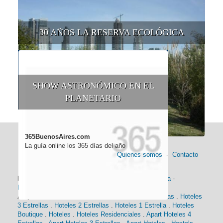
30 AÑOS LA RESERVA ECOLÓGICA
SHOW ASTRONÓMICO EN EL
PLANETARIO
365BuenosAires.com
La guía online los 365 días del año
Quienes somos
-
Contacto
Información general:
Información turística
-
Historia
-
Distancias
-
Mapa de Buenos Aires
-
Barrios
Alojamiento:
Hoteles 5 Estrellas
.
Hoteles 4 Estrellas
.
Hoteles
3 Estrellas
.
Hoteles 2 Estrellas
.
Hoteles 1 Estrella
.
Hoteles
Boutique
.
Hoteles
.
Hoteles Residenciales
.
Apart Hoteles 4