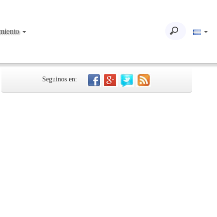
imiento
Seguinos en: