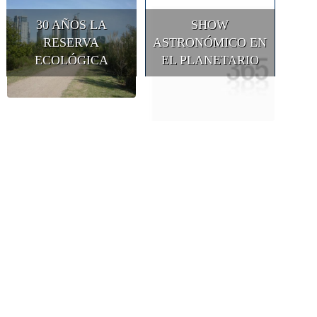
30 AÑOS LA
SHOW
RESERVA
ASTRONÓMICO EN
ECOLÓGICA
EL PLANETARIO