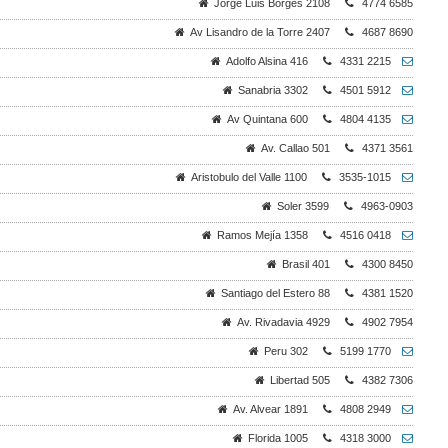
Jorge Luis Borges 2108
4774 6585
Av Lisandro de la Torre 2407
4687 8690
Adolfo Alsina 416
4331 2215
Sanabria 3302
4501 5912
Av Quintana 600
4804 4135
Av. Callao 501
4371 3561
Aristobulo del Valle 1100
3535-1015
Soler 3599
4963-0903
Ramos Mejía 1358
4516 0418
Brasil 401
4300 8450
Santiago del Estero 88
4381 1520
Av. Rivadavia 4929
4902 7954
Peru 302
5199 1770
Libertad 505
4382 7306
Av. Alvear 1891
4808 2949
Florida 1005
4318 3000