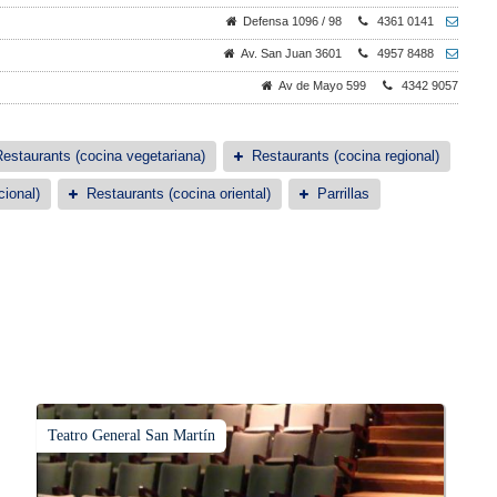
Defensa 1096 / 98
4361 0141
Av. San Juan 3601
4957 8488
Av de Mayo 599
4342 9057
estaurants (cocina vegetariana)
Restaurants (cocina regional)
cional)
Restaurants (cocina oriental)
Parrillas
Teatro General San Martín