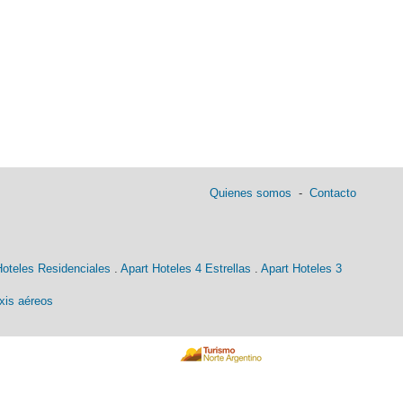
Quienes somos
-
Contacto
Hoteles Residenciales
.
Apart Hoteles 4 Estrellas
.
Apart Hoteles 3
xis aéreos