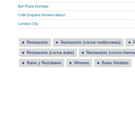
Bar Plaza Dorrego
Café Esquina Homero Manzi
London City
Restaurants
Restaurants (cocina mediterranea)
R
Restaurants (cocina arabe)
Restaurants (cocina interna
Bares y Restobares
Wineries
Bares Notables