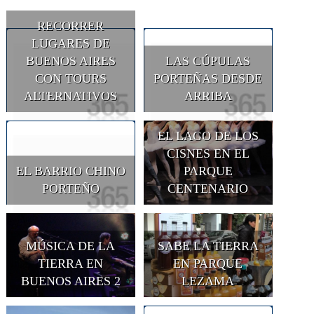
RECORRER
LUGARES DE
BUENOS AIRES
LAS CÚPULAS
CON TOURS
PORTEÑAS DESDE
ALTERNATIVOS
ARRIBA
EL LAGO DE LOS
CISNES EN EL
EL BARRIO CHINO
PARQUE
PORTEÑO
CENTENARIO
MÚSICA DE LA
SABE LA TIERRA
TIERRA EN
EN PARQUE
BUENOS AIRES 2
LEZAMA