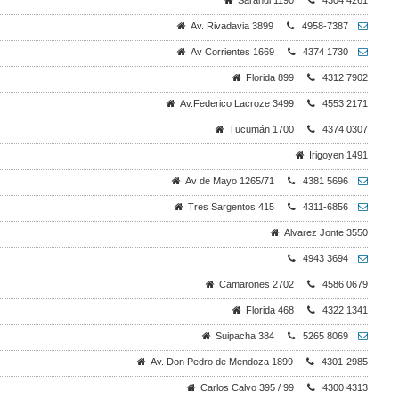
Sarandi 1190
4304 4261
Av. Rivadavia 3899
4958-7387
Av Corrientes 1669
4374 1730
Florida 899
4312 7902
Av.Federico Lacroze 3499
4553 2171
Tucumán 1700
4374 0307
Irigoyen 1491
Av de Mayo 1265/71
4381 5696
Tres Sargentos 415
4311-6856
Alvarez Jonte 3550
4943 3694
Camarones 2702
4586 0679
Florida 468
4322 1341
Suipacha 384
5265 8069
Av. Don Pedro de Mendoza 1899
4301-2985
Carlos Calvo 395 / 99
4300 4313