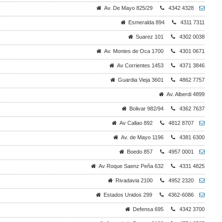
Av. De Mayo 825/29
4342 4328
Esmeralda 894
4311 7311
Suarez 101
4302 0038
Av. Montes de Oca 1700
4301 0671
Av Corrientes 1453
4371 3846
Guardia Vieja 3601
4862 7757
Av. Alberdi 4899
Bolivar 982/94
4362 7637
Av Callao 892
4812 8707
Av. de Mayo 1196
4381 6300
Boedo 857
4957 0001
Av Roque Saenz Peña 632
4331 4825
Rivadavia 2100
4952 2320
Estados Unidos 299
4362-6086
Defensa 695
4342 3700