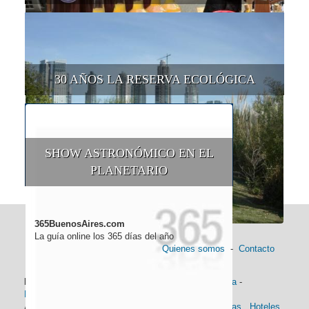
30 AÑOS LA RESERVA ECOLÓGICA
SHOW ASTRONÓMICO EN EL
PLANETARIO
365BuenosAires.com
La guía online los 365 días del año
Quienes somos
-
Contacto
Información general:
Información turística
-
Historia
-
Distancias
-
Mapa de Buenos Aires
-
Barrios
Alojamiento:
Hoteles 5 Estrellas
.
Hoteles 4 Estrellas
.
Hoteles