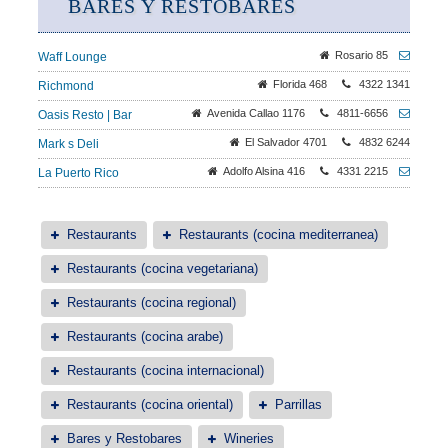
BARES Y RESTOBARES
Rosario 85
Waff Lounge
Florida 468
4322 1341
Richmond
Avenida Callao 1176
4811-6656
Oasis Resto | Bar
El Salvador 4701
4832 6244
Mark s Deli
Adolfo Alsina 416
4331 2215
La Puerto Rico
Restaurants
Restaurants (cocina mediterranea)
Restaurants (cocina vegetariana)
Restaurants (cocina regional)
Restaurants (cocina arabe)
Restaurants (cocina internacional)
Restaurants (cocina oriental)
Parrillas
Bares y Restobares
Wineries