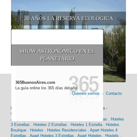
30 AÑOS LA RESERVA ECOLÓGICA
SHOW ASTRONÓMICO EN EL
PLANETARIO
365BuenosAires.com
La guía online los 365 días del año
Quienes somos
-
Contacto
Información general:
Información turística
-
Historia
-
Distancias
-
Mapa de Buenos Aires
-
Barrios
Alojamiento:
Hoteles 5 Estrellas
.
Hoteles 4 Estrellas
.
Hoteles
3 Estrellas
.
Hoteles 2 Estrellas
.
Hoteles 1 Estrella
.
Hoteles
Boutique
.
Hoteles
.
Hoteles Residenciales
.
Apart Hoteles 4
Estrellas
.
Apart Hoteles 3 Estrellas
.
Apart Hoteles
.
Hostels
.