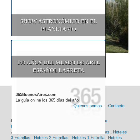
SHOW ASTRONÓMICO EN EL
PLANETARIO
100 AÑOS DEL MUSEO DE ARTE
ESPAÑOL LARRETA
365BuenosAires.com
La guía online los 365 días del año
Quienes somos
-
Contacto
Información general:
Información turística
-
Historia
-
Distancias
-
Mapa de Buenos Aires
-
Barrios
Alojamiento:
Hoteles 5 Estrellas
.
Hoteles 4 Estrellas
.
Hoteles
3 Estrellas
.
Hoteles 2 Estrellas
.
Hoteles 1 Estrella
.
Hoteles