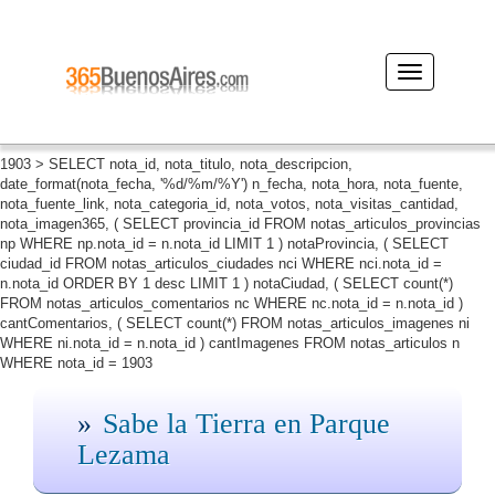
Desplegar
navegación
1903 > SELECT nota_id, nota_titulo, nota_descripcion,
date_format(nota_fecha, '%d/%m/%Y') n_fecha, nota_hora, nota_fuente,
nota_fuente_link, nota_categoria_id, nota_votos, nota_visitas_cantidad,
nota_imagen365, ( SELECT provincia_id FROM notas_articulos_provincias
np WHERE np.nota_id = n.nota_id LIMIT 1 ) notaProvincia, ( SELECT
ciudad_id FROM notas_articulos_ciudades nci WHERE nci.nota_id =
n.nota_id ORDER BY 1 desc LIMIT 1 ) notaCiudad, ( SELECT count(*)
FROM notas_articulos_comentarios nc WHERE nc.nota_id = n.nota_id )
cantComentarios, ( SELECT count(*) FROM notas_articulos_imagenes ni
WHERE ni.nota_id = n.nota_id ) cantImagenes FROM notas_articulos n
WHERE nota_id = 1903
Sabe la Tierra en Parque
Lezama