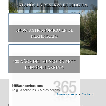
30 AÑOS LA RESERVA ECOLÓGICA
SHOW ASTRONÓMICO EN EL
PLANETARIO
100 AÑOS DEL MUSEO DE ARTE
ESPAÑOL LARRETA
365BuenosAires.com
La guía online los 365 días del año
Quienes somos
-
Contacto
Información general:
Información turística
-
Historia
-