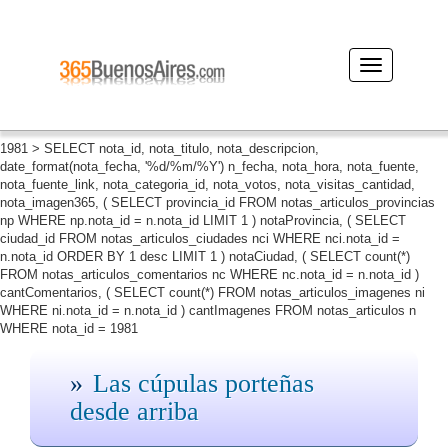
Desplegar
navegación
1981 > SELECT nota_id, nota_titulo, nota_descripcion,
date_format(nota_fecha, '%d/%m/%Y') n_fecha, nota_hora, nota_fuente,
nota_fuente_link, nota_categoria_id, nota_votos, nota_visitas_cantidad,
nota_imagen365, ( SELECT provincia_id FROM notas_articulos_provincias
np WHERE np.nota_id = n.nota_id LIMIT 1 ) notaProvincia, ( SELECT
ciudad_id FROM notas_articulos_ciudades nci WHERE nci.nota_id =
n.nota_id ORDER BY 1 desc LIMIT 1 ) notaCiudad, ( SELECT count(*)
FROM notas_articulos_comentarios nc WHERE nc.nota_id = n.nota_id )
cantComentarios, ( SELECT count(*) FROM notas_articulos_imagenes ni
WHERE ni.nota_id = n.nota_id ) cantImagenes FROM notas_articulos n
WHERE nota_id = 1981
Las cúpulas porteñas
desde arriba