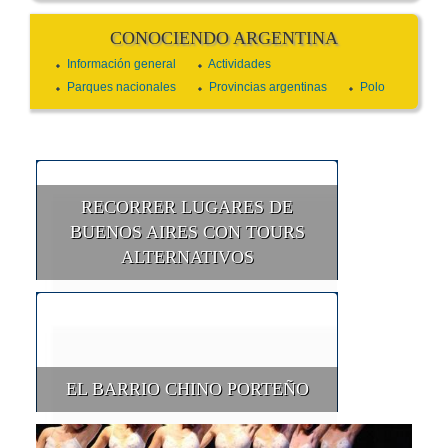
CONOCIENDO ARGENTINA
Información general
Actividades
Parques nacionales
Provincias argentinas
Polo
RECORRER LUGARES DE
BUENOS AIRES CON TOURS
ALTERNATIVOS
EL BARRIO CHINO PORTEÑO