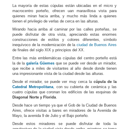
La mayoría de estas cúpulas están ubicadas en el micro y
macrocentro porteño, ofrecen uan maravillosa vista para
quienes miran hacia arriba, y mucho más linda a quienes
tienen el privilegio de verlas de cerca en las alturas.
Mirando hacia arriba al caminar por las calles porteñas, se
puede disfrutar de otra vista, apreciando estas enormes
construcciones de estilos y colores diferentes, símbolo
inequívoco de la modernización de la
ciudad de Buenos Aires
de finales del siglo XIX y principios del XX.
Entre las más emblemáticas cúpulas del centro porteño está
la de la
galería Güemes
que se puede ver desde un mirador,
que recibe a miles de visitantes al año desde donde tienen
una impresionante vista de la ciudad desde las alturas.
Desde el mirador, se puede ver muy cerca la
cúpula de la
Catedral Metropolitana
, con su cubierta de cerámica y las
cuatro cúpulas que coronan los edificios de las esquinas de
Diagonal Norte y Florida
.
Desde hace un tiempo ya que el Gob de la Ciudad de Buenos
Aires, ofrece visitas a bares en miradores de la Avenida de
Mayo, la avenida 9 de Julio y el Bajo porteño.
Desde estos miradores se puede disfrutar de toda la
arquitectura de la ciudad vista desde arriba, mientras se toma