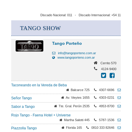
Discado Nacional: 011 - Discado Internacional: +54 11
TANGO SHOW
Tango Porteño
info@tangoporteno.com.ar
www.tangoporteno.com.ar
Cerrito 570
4124-9400
Taconeando en la Vereda de Beba
Balcarce 725
4307-6696
Av. Vieytes 1655
4303-0231
Señor Tango
Tte. Gral. Perón 2535
4953-8700
Sabor a Tango
Rojo Tango - Faena Hotel + Universe
Martha Salotti 445
5787-1536
Florida 165
0810 333 82646
Piazzolla Tango