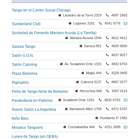
Tango en el Centro Social Chicago
Lisandro de la Torre 2319
4687 1693
Lugones 3161
4541 9776
Sunderland Club
Sociedad de Fomento Mariano Acosta (La Tierrita)
Mariano Acosta 1544
4612 4412
Saraza 951
4925 5830
Saraza Tango
4637 6017
Salón G.O.N.
Av. Scalabrini Ortiz 1331
4832 6753
Salón Canning
Maipú 444
4328 0465
Plaza Bohemia
Cabrera 4137
4867 0277
Pigmalión
Necochea 948
4307 0114
Peña de Tango Alma de Bohemio
Scalabrini Ortiz 1331
4832-6753
Parakultural en Palermo
Bartolomé Mitre 1759
4371 6767
Nuevo Salón La Argentina
Humberto 1º 1462
Niño Bien
Cochabamba 444
4251 2699
Mosaico Tanguero
Lunes de Tango (en GEBA)