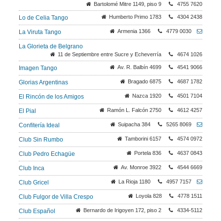
Bartolomé Mitre 1149, piso 9
4755 7620
Humberto Primo 1783
4304 2438
Lo de Celia Tango
Armenia 1366
4779 0030
La Viruta Tango
La Glorieta de Belgrano
11 de Septiembre entre Sucre y Echeverría
4674 1026
Av. R. Balbín 4699
4541 9066
Imagen Tango
Bragado 6875
4687 1782
Glorias Argentinas
Nazca 1920
4501 7104
El Rincón de los Amigos
Ramón L. Falcón 2750
4612 4257
El Pial
Suipacha 384
5265 8069
Confitería Ideal
Tamborini 6157
4574 0972
Club Sin Rumbo
Portela 836
4637 0843
Club Pedro Echagüe
Av. Monroe 3922
4544 6669
Club Inca
La Rioja 1180
4957 7157
Club Gricel
Loyola 828
4778 1511
Club Fulgor de Villa Crespo
Bernardo de Irigoyen 172, piso 2
4334-5112
Club Español