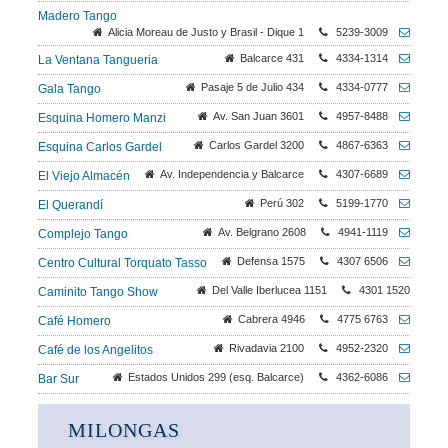
Madero Tango
Alicia Moreau de Justo y Brasil - Dique 1
5239-3009
Balcarce 431
4334-1314
La Ventana Tangueria
Pasaje 5 de Julio 434
4334-0777
Gala Tango
Av. San Juan 3601
4957-8488
Esquina Homero Manzi
Carlos Gardel 3200
4867-6363
Esquina Carlos Gardel
Av. Independencia y Balcarce
4307-6689
El Viejo Almacén
Perú 302
5199-1770
El Querandí
Av. Belgrano 2608
4941-1119
Complejo Tango
Defensa 1575
4307 6506
Centro Cultural Torquato Tasso
Del Valle Iberlucea 1151
4301 1520
Caminito Tango Show
Cabrera 4946
4775 6763
Café Homero
Rivadavia 2100
4952-2320
Café de los Angelitos
Estados Unidos 299 (esq. Balcarce)
4362-6086
Bar Sur
MILONGAS