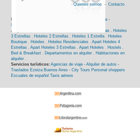
Quienes somos
-
Contacto
Información general:
Información turística
-
Historia
-
Distancias
-
Mapa de Buenos Aires
-
Barrios
Alojamiento:
Hoteles 5 Estrellas
.
Hoteles 4 Estrellas
.
Hoteles
3 Estrellas
.
Hoteles 2 Estrellas
.
Hoteles 1 Estrella
.
Hoteles
Boutique
.
Hoteles
.
Hoteles Residenciales
.
Apart Hoteles 4
Estrellas
.
Apart Hoteles 3 Estrellas
.
Apart Hoteles
.
Hostels
.
Bed & Breakfast
.
Departamentos en alquiler
.
Habitaciones en
alquiler
.
Servicios turísticos:
Agencias de viaje
-
Alquiler de autos
-
Traslados Ezeiza Buenos Aires
-
City Tours
Personal shoppers
Escuales de español
Taxis aéreos