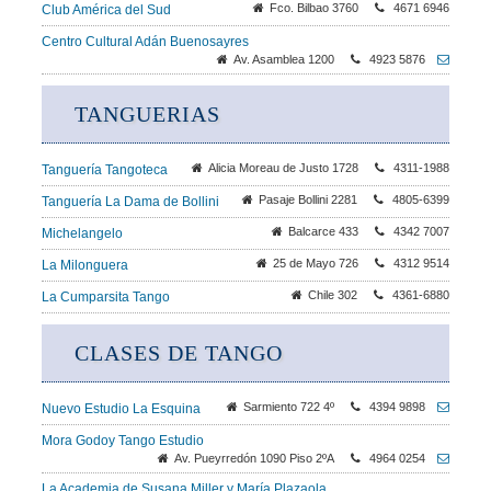
Fco. Bilbao 3760
4671 6946
Club América del Sud
Centro Cultural Adán Buenosayres
Av. Asamblea 1200
4923 5876
TANGUERIAS
Alicia Moreau de Justo 1728
4311-1988
Tanguería Tangoteca
Pasaje Bollini 2281
4805-6399
Tanguería La Dama de Bollini
Balcarce 433
4342 7007
Michelangelo
25 de Mayo 726
4312 9514
La Milonguera
Chile 302
4361-6880
La Cumparsita Tango
CLASES DE TANGO
Sarmiento 722 4º
4394 9898
Nuevo Estudio La Esquina
Mora Godoy Tango Estudio
Av. Pueyrredón 1090 Piso 2ºA
4964 0254
La Academia de Susana Miller y María Plazaola