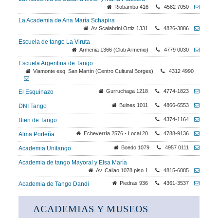
Riobamba 416
4582 7050
La Academia de Ana María Schapira
Av Scalabrini Ortiz 1331
4826-3886
Escuela de tango La Viruta
Armenia 1366 (Club Armenio)
4779 0030
Escuela Argentina de Tango
Viamonte esq. San Martín (Centro Cultural Borges)
4312 4990
Gurruchaga 1218
4774-1823
El Esquinazo
Bulnes 1011
4866-6553
DNI Tango
4374-1164
Bien de Tango
Echeverría 2576 - Local 20
4788-9136
Alma Porteña
Boedo 1079
4957 0111
Academia Unitango
Academia de tango Mayoral y Elsa María
Av. Callao 1078 piso 1
4815-6885
Piedras 936
4361-3537
Academia de Tango Dandi
ACADEMIAS Y MUSEOS