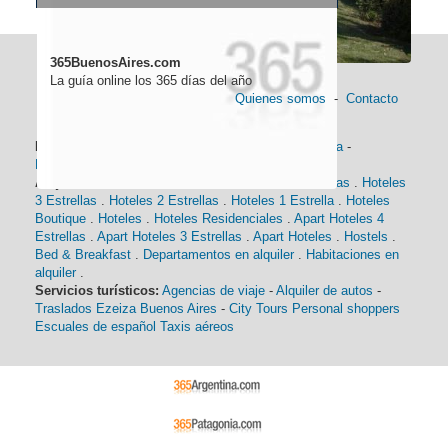
365BuenosAires.com
La guía online los 365 días del año
Quienes somos
-
Contacto
Información general:
Información turística
-
Historia
-
Distancias
-
Mapa de Buenos Aires
-
Barrios
Alojamiento:
Hoteles 5 Estrellas
.
Hoteles 4 Estrellas
.
Hoteles
3 Estrellas
.
Hoteles 2 Estrellas
.
Hoteles 1 Estrella
.
Hoteles
Boutique
.
Hoteles
.
Hoteles Residenciales
.
Apart Hoteles 4
Estrellas
.
Apart Hoteles 3 Estrellas
.
Apart Hoteles
.
Hostels
.
Bed & Breakfast
.
Departamentos en alquiler
.
Habitaciones en
alquiler
.
Servicios turísticos:
Agencias de viaje
-
Alquiler de autos
-
Traslados Ezeiza Buenos Aires
-
City Tours
Personal shoppers
Escuales de español
Taxis aéreos