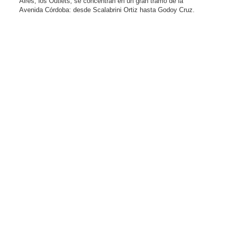
Aires, los Outlets, se concentran en un gran tramo de la
Avenida Córdoba: desde Scalabrini Ortiz hasta Godoy Cruz.