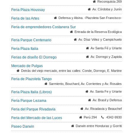
Reconquista 269
Av. Córdoba y Junín
Feria Plaza Houssay
Defensa y Alsina. -Plazoleta San Francisco-
Feria de las Artes
Feria de emprendedores Costanera Sur
Entrada de la Reserva Ecológica
Av. Díaz Vélez y Campichuelo
Feria Parque Centenario
Av Santa Fé y Uriarte
Feria Plaza Italia
Av. Dorrego y Zapiola
Ferias de diseño El Dorrego
Mercado de Pulgas
Detrás del viejo mercado, entre las calles: Conde, Dorrego, E. Martine
Feria de Plazoleta Tango
Sarmiento, Bouchard, Av. Corrientes y Av. Rosales
Av. Santa Fe y Uriarte
Feria Plaza Italia (Libros)
Av. Brasil y Defensa
Feria Parque Lezama
Av. Rivadavia y Beauchef
Feria del Parque Rivadavia
Perú 294
4342-9930
Feria del Mercado de las Luces
Darwin entre Honduras y Gorriti
Paseo Darwin