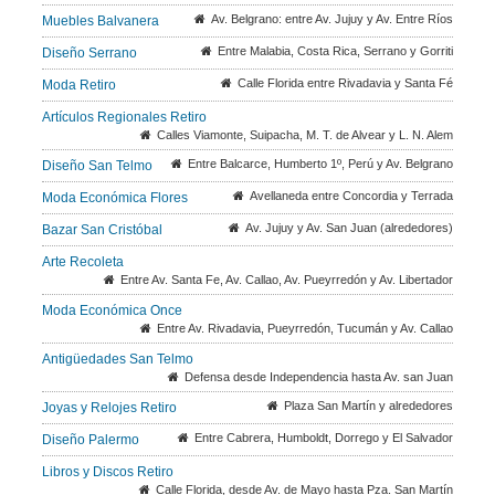
Av. Belgrano: entre Av. Jujuy y Av. Entre Ríos
Muebles Balvanera
Entre Malabia, Costa Rica, Serrano y Gorriti
Diseño Serrano
Calle Florida entre Rivadavia y Santa Fé
Moda Retiro
Artículos Regionales Retiro
Calles Viamonte, Suipacha, M. T. de Alvear y L. N. Alem
Entre Balcarce, Humberto 1º, Perú y Av. Belgrano
Diseño San Telmo
Avellaneda entre Concordia y Terrada
Moda Económica Flores
Av. Jujuy y Av. San Juan (alrededores)
Bazar San Cristóbal
Arte Recoleta
Entre Av. Santa Fe, Av. Callao, Av. Pueyrredón y Av. Libertador
Moda Económica Once
Entre Av. Rivadavia, Pueyrredón, Tucumán y Av. Callao
Antigüedades San Telmo
Defensa desde Independencia hasta Av. san Juan
Plaza San Martín y alrededores
Joyas y Relojes Retiro
Entre Cabrera, Humboldt, Dorrego y El Salvador
Diseño Palermo
Libros y Discos Retiro
Calle Florida, desde Av. de Mayo hasta Pza. San Martín