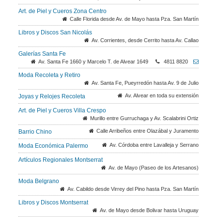
Art. de Piel y Cueros Zona Centro
Calle Florida desde Av. de Mayo hasta Pza. San Martín
Libros y Discos San Nicolás
Av. Corrientes, desde Cerrito hasta Av. Callao
Galerías Santa Fe
Av. Santa Fe 1660 y Marcelo T. de Alvear 1649
4811 8820
Moda Recoleta y Retiro
Av. Santa Fe, Pueyrredón hasta Av. 9 de Julio
Av. Alvear en toda su extensión
Joyas y Relojes Recoleta
Art. de Piel y Cueros Villa Crespo
Murillo entre Gurruchaga y Av. Scalabrini Ortiz
Calle Arribeños entre Olazábal y Juramento
Barrio Chino
Av. Córdoba entre Lavalleja y Serrano
Moda Económica Palermo
Artículos Regionales Montserrat
Av. de Mayo (Paseo de los Artesanos)
Moda Belgrano
Av. Cabildo desde Virrey del Pino hasta Pza. San Martín
Libros y Discos Montserrat
Av. de Mayo desde Bolivar hasta Uruguay