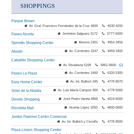
SHOPPINGS
Parque Brown
Av. Gral. Francisco Fernández de la Cruz 4600
4630 4200
Jerónimo Salguero 3172
5777-6500
Paseo Alcorta
Moreno 2301
4954 3456
Spinetto Shopping Center
Av. Corrientes 3247
4959 3400
Abasto
Caballito Shopping Center
Av. Rivadavia 5108
5861-8600
Av. Corrientes 1660
6320 5300
Paseo La Plaza
Av. Int. Bullrich 345
4778 8070
Easy Home Center
Av. Luis María Campos 900
4778 5000
Solar de la Abadia
José Pedro Varela 4866
4019 6000
Devoto Shopping
Vicente López 2050
4800-0000
Recoleta Mall
Jumbo Palermo Centro Comercial
Av. Int. Bullrich y Cerviño
4778 8000
Plaza Liniers Shopping Center