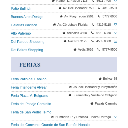
Ramón L. Falcón 7115
5611 7400
Av. Del Libertador 750
4815 3501
Patio Bullrich
Av. Pueyrredón 2501
5777 6000
Buenos Aires Design
Av. Córdoba y Florida
4319 5118
Galerias Pacifico
Arenales 3360
4821-6030
Alto Palermo
Nazarre 3175
4505 8000
Del Parque Shopping
Vedia 3626
5777-9500
Dot Baires Shopping
FERIAS
Bolívar 65
Feria Patio del Cabildo
Av. del Libertador y Pueyrredón
Feria Intendente Alvear
Juramento y Vuelta de Obligado
Feria Plaza M. Belgrano
Pasaje Caminito
Feria del Pasaje Caminito
Feria de San Pedro Telmo
Humberto 1° y Defensa - Plaza Dorrego
Feria del Convento Grande de San Ramón Nonato