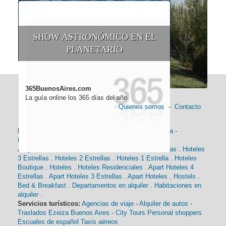
SHOW ASTRONÓMICO EN EL
PLANETARIO
365BuenosAires.com
La guía online los 365 días del año
Quienes somos
-
Contacto
Información general:
Información turística
-
Historia
-
Distancias
-
Mapa de Buenos Aires
-
Barrios
Alojamiento:
Hoteles 5 Estrellas
.
Hoteles 4 Estrellas
.
Hoteles
3 Estrellas
.
Hoteles 2 Estrellas
.
Hoteles 1 Estrella
.
Hoteles
Boutique
.
Hoteles
.
Hoteles Residenciales
.
Apart Hoteles 4
Estrellas
.
Apart Hoteles 3 Estrellas
.
Apart Hoteles
.
Hostels
.
Bed & Breakfast
.
Departamentos en alquiler
.
Habitaciones en
alquiler
.
Servicios turísticos:
Agencias de viaje
-
Alquiler de autos
-
Traslados Ezeiza Buenos Aires
-
City Tours
Personal shoppers
Escuales de español
Taxis aéreos