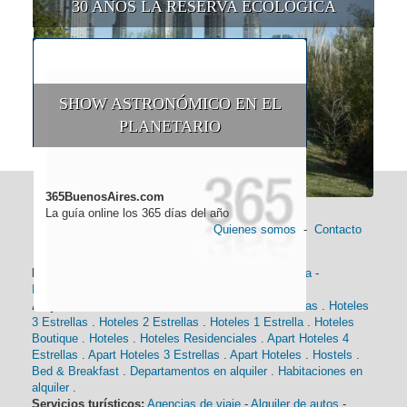
30 AÑOS LA RESERVA ECOLÓGICA
SHOW ASTRONÓMICO EN EL
PLANETARIO
365BuenosAires.com
La guía online los 365 días del año
Quienes somos
-
Contacto
Información general:
Información turística
-
Historia
-
Distancias
-
Mapa de Buenos Aires
-
Barrios
Alojamiento:
Hoteles 5 Estrellas
.
Hoteles 4 Estrellas
.
Hoteles
3 Estrellas
.
Hoteles 2 Estrellas
.
Hoteles 1 Estrella
.
Hoteles
Boutique
.
Hoteles
.
Hoteles Residenciales
.
Apart Hoteles 4
Estrellas
.
Apart Hoteles 3 Estrellas
.
Apart Hoteles
.
Hostels
.
Bed & Breakfast
.
Departamentos en alquiler
.
Habitaciones en
alquiler
.
Servicios turísticos:
Agencias de viaje
-
Alquiler de autos
-