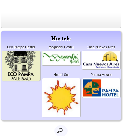
Hostels
Eco Pampa Hostel
Magandhi Hostel
Casa Nuevos Aires
Hostel Sol
Pampa Hostel