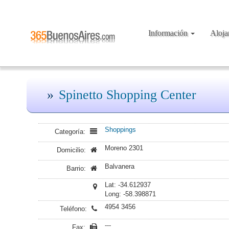
Información
Aloj
Spinetto Shopping Center
Shoppings
Categoría:
Moreno 2301
Domicilio:
Balvanera
Barrio:
Lat: -34.612937
Long: -58.398871
4954 3456
Teléfono:
---
Fax: