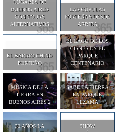
LUGARES DE
BUENOS AIRES
LAS CÚPULAS
CON TOURS
PORTEÑAS DESDE
ALTERNATIVOS
ARRIBA
EL LAGO DE LOS
CISNES EN EL
EL BARRIO CHINO
PARQUE
PORTEÑO
CENTENARIO
MÚSICA DE LA
SABE LA TIERRA
TIERRA EN
EN PARQUE
BUENOS AIRES 2
LEZAMA
30 AÑOS LA
SHOW