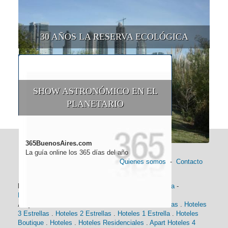
30 AÑOS LA RESERVA ECOLÓGICA
SHOW ASTRONÓMICO EN EL
PLANETARIO
365BuenosAires.com
La guía online los 365 días del año
Quienes somos
-
Contacto
Información general:
Información turística
-
Historia
-
Distancias
-
Mapa de Buenos Aires
-
Barrios
Alojamiento:
Hoteles 5 Estrellas
.
Hoteles 4 Estrellas
.
Hoteles
3 Estrellas
.
Hoteles 2 Estrellas
.
Hoteles 1 Estrella
.
Hoteles
Boutique
.
Hoteles
.
Hoteles Residenciales
.
Apart Hoteles 4