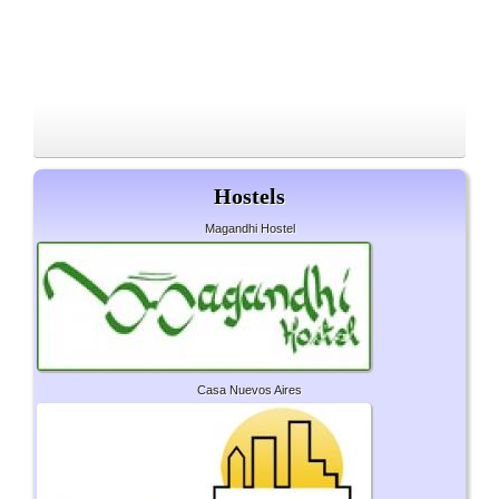
Hostels
Magandhi Hostel
Casa Nuevos Aires