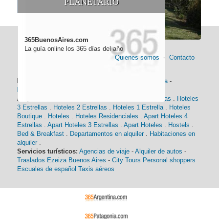
PLANETARIO
365BuenosAires.com
La guía online los 365 días del año
Quienes somos
-
Contacto
Información general:
Información turística
-
Historia
-
Distancias
-
Mapa de Buenos Aires
-
Barrios
Alojamiento:
Hoteles 5 Estrellas
.
Hoteles 4 Estrellas
.
Hoteles
3 Estrellas
.
Hoteles 2 Estrellas
.
Hoteles 1 Estrella
.
Hoteles
Boutique
.
Hoteles
.
Hoteles Residenciales
.
Apart Hoteles 4
Estrellas
.
Apart Hoteles 3 Estrellas
.
Apart Hoteles
.
Hostels
.
Bed & Breakfast
.
Departamentos en alquiler
.
Habitaciones en
alquiler
.
Servicios turísticos:
Agencias de viaje
-
Alquiler de autos
-
Traslados Ezeiza Buenos Aires
-
City Tours
Personal shoppers
Escuales de español
Taxis aéreos