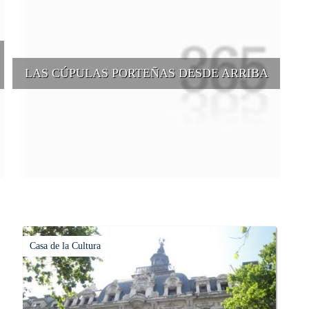
LAS CÚPULAS PORTEÑAS DESDE ARRIBA
e
Conocer las cúpulas porteñas desde arriba es una experiencia que
suma adeptos y cantidad de turistas en el transcurso del tiempo.
Casa de la Cultura