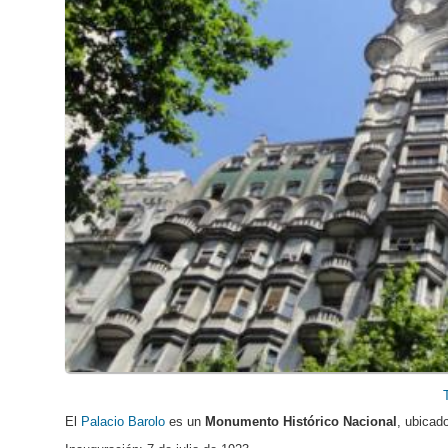
El
Palacio Barolo
es un
Monumento Histórico Nacional
, ubicad