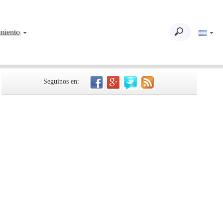
imiento
Seguinos en: