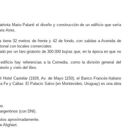
triota Mario Palanti el diseño y construcción de un edificio que sería
os Aires.
a tiene 32 metros de frente y 42 de fondo, con salidas a Avenida de
atonal con locales comerciales.
tado por un faro giratorio de 300.000 bujías que, en la época en que no
dificio hay referencias a la Comedia, como la división general del
orio y cielo del libro.
l Hotel Castelar (1928, Av. de Mayo 1150), el Banco Francés-Italiano
ta Fe y Callao. El Palacio Salvo (en Montevideo, Uruguay) es una obra
hs.
 argentinos (con DNI).
inutos aproximadamente.
 Alighieri.