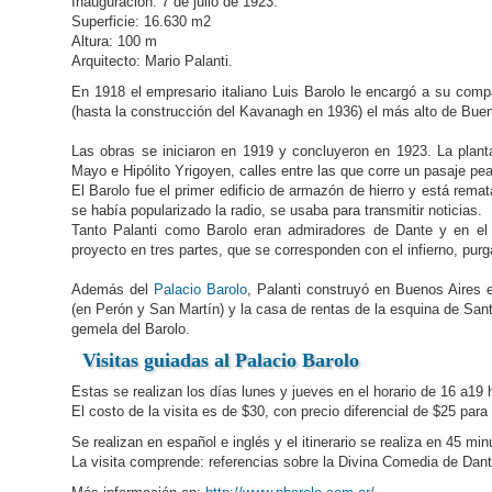
Inauguración: 7 de julio de 1923.
Superficie: 16.630 m2
Altura: 100 m
Arquitecto: Mario Palanti.
En 1918 el empresario italiano Luis Barolo le encargó a su compa
(hasta la construcción del Kavanagh en 1936) el más alto de Buen
Las obras se iniciaron en 1919 y concluyeron en 1923. La plant
Mayo e Hipólito Yrigoyen, calles entre las que corre un pasaje pe
El Barolo fue el primer edificio de armazón de hierro y está rema
se había popularizado la radio, se usaba para transmitir noticias.
Tanto Palanti como Barolo eran admiradores de Dante y en el e
proyecto en tres partes, que se corresponden con el infierno, purgat
Además del
Palacio Barolo
, Palanti construyó en Buenos Aires e
(en Perón y San Martín) y la casa de rentas de la esquina de San
gemela del Barolo.
Visitas guiadas al
Palacio Barolo
Estas se realizan los días lunes y jueves en el horario de 16 a19 
El costo de la visita es de $30, con precio diferencial de $25 para
Se realizan en español e inglés y el itinerario se realiza en 45 m
La visita comprende: referencias sobre la Divina Comedia de Dante