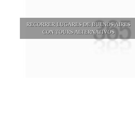
RECORRER LUGARES DE BUENOS AIRES
CON TOURS ALTERNATIVOS
Buenos Aires se puede recorrer y descubrir desde otros puntos d
vista, tanto sea a pie, en bici, en barcos, botes, y tantas otras
alternativas.