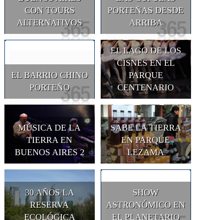
CON TOURS
PORTEÑAS DESDE
ALTERNATIVOS
ARRIBA
EL LAGO DE LOS
CISNES EN EL
EL BARRIO CHINO
PARQUE
PORTEÑO
CENTENARIO
MÚSICA DE LA
SABE LA TIERRA
TIERRA EN
EN PARQUE
BUENOS AIRES 2
LEZAMA
30 AÑOS LA
SHOW
RESERVA
ASTRONÓMICO EN
ECOLÓGICA
EL PLANETARIO