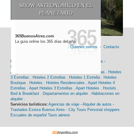
SHOW ASTRONÓMICO EN EL
PLANETARIO
365BuenosAires.com
La guía online los 365 días del año
Quienes somos
-
Contacto
Información general:
Información turística
-
Historia
-
Distancias
-
Mapa de Buenos Aires
-
Barrios
Alojamiento:
Hoteles 5 Estrellas
.
Hoteles 4 Estrellas
.
Hoteles
3 Estrellas
.
Hoteles 2 Estrellas
.
Hoteles 1 Estrella
.
Hoteles
Boutique
.
Hoteles
.
Hoteles Residenciales
.
Apart Hoteles 4
Estrellas
.
Apart Hoteles 3 Estrellas
.
Apart Hoteles
.
Hostels
.
Bed & Breakfast
.
Departamentos en alquiler
.
Habitaciones en
alquiler
.
Servicios turísticos:
Agencias de viaje
-
Alquiler de autos
-
Traslados Ezeiza Buenos Aires
-
City Tours
Personal shoppers
Escuales de español
Taxis aéreos