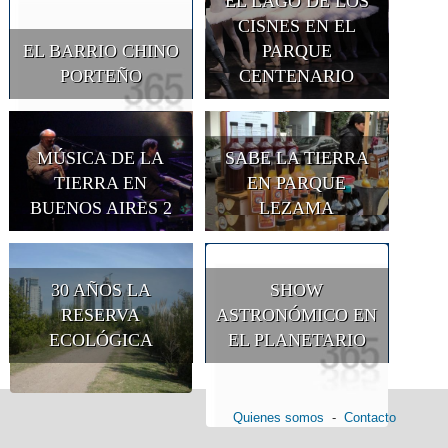
EL LAGO DE LOS
CISNES EN EL
EL BARRIO CHINO
PARQUE
PORTEÑO
CENTENARIO
MÚSICA DE LA
SABE LA TIERRA
TIERRA EN
EN PARQUE
BUENOS AIRES 2
LEZAMA
30 AÑOS LA
SHOW
RESERVA
ASTRONÓMICO EN
ECOLÓGICA
EL PLANETARIO
Quienes somos
-
Contacto