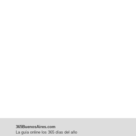
365BuenosAires.com
La guía online los 365 días del año