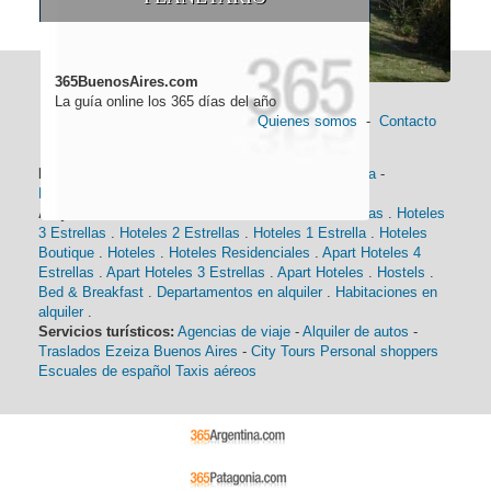
365BuenosAires.com
La guía online los 365 días del año
Quienes somos
-
Contacto
Información general:
Información turística
-
Historia
-
Distancias
-
Mapa de Buenos Aires
-
Barrios
Alojamiento:
Hoteles 5 Estrellas
.
Hoteles 4 Estrellas
.
Hoteles
3 Estrellas
.
Hoteles 2 Estrellas
.
Hoteles 1 Estrella
.
Hoteles
Boutique
.
Hoteles
.
Hoteles Residenciales
.
Apart Hoteles 4
Estrellas
.
Apart Hoteles 3 Estrellas
.
Apart Hoteles
.
Hostels
.
Bed & Breakfast
.
Departamentos en alquiler
.
Habitaciones en
alquiler
.
Servicios turísticos:
Agencias de viaje
-
Alquiler de autos
-
Traslados Ezeiza Buenos Aires
-
City Tours
Personal shoppers
Escuales de español
Taxis aéreos