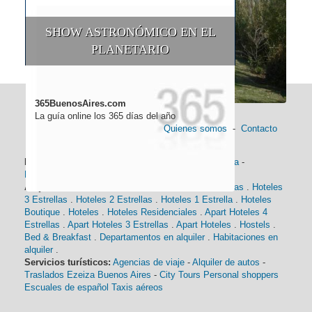
SHOW ASTRONÓMICO EN EL
PLANETARIO
365BuenosAires.com
La guía online los 365 días del año
Quienes somos
-
Contacto
Información general:
Información turística
-
Historia
-
Distancias
-
Mapa de Buenos Aires
-
Barrios
Alojamiento:
Hoteles 5 Estrellas
.
Hoteles 4 Estrellas
.
Hoteles
3 Estrellas
.
Hoteles 2 Estrellas
.
Hoteles 1 Estrella
.
Hoteles
Boutique
.
Hoteles
.
Hoteles Residenciales
.
Apart Hoteles 4
Estrellas
.
Apart Hoteles 3 Estrellas
.
Apart Hoteles
.
Hostels
.
Bed & Breakfast
.
Departamentos en alquiler
.
Habitaciones en
alquiler
.
Servicios turísticos:
Agencias de viaje
-
Alquiler de autos
-
Traslados Ezeiza Buenos Aires
-
City Tours
Personal shoppers
Escuales de español
Taxis aéreos