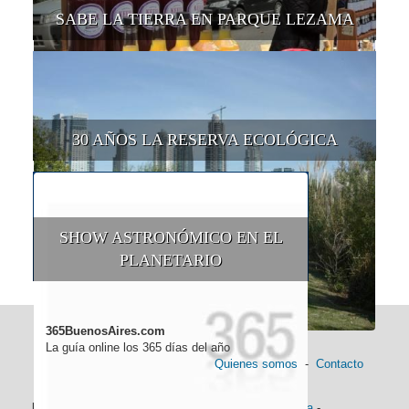
SABE LA TIERRA EN PARQUE LEZAMA
30 AÑOS LA RESERVA ECOLÓGICA
SHOW ASTRONÓMICO EN EL
PLANETARIO
365BuenosAires.com
La guía online los 365 días del año
Quienes somos
-
Contacto
Información general:
Información turística
-
Historia
-