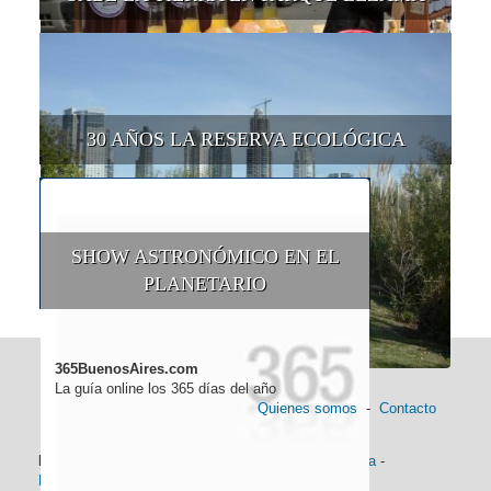
30 AÑOS LA RESERVA ECOLÓGICA
SHOW ASTRONÓMICO EN EL
PLANETARIO
365BuenosAires.com
La guía online los 365 días del año
Quienes somos
-
Contacto
Información general:
Información turística
-
Historia
-
Distancias
-
Mapa de Buenos Aires
-
Barrios