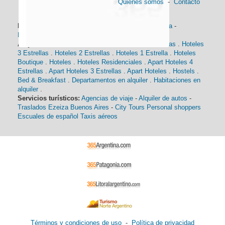
Quienes somos
-
Contacto
Información general:
Información turística
-
Historia
-
Distancias
-
Mapa de Buenos Aires
-
Barrios
Alojamiento:
Hoteles 5 Estrellas
.
Hoteles 4 Estrellas
.
Hoteles
3 Estrellas
.
Hoteles 2 Estrellas
.
Hoteles 1 Estrella
.
Hoteles
Boutique
.
Hoteles
.
Hoteles Residenciales
.
Apart Hoteles 4
Estrellas
.
Apart Hoteles 3 Estrellas
.
Apart Hoteles
.
Hostels
.
Bed & Breakfast
.
Departamentos en alquiler
.
Habitaciones en
alquiler
.
Servicios turísticos:
Agencias de viaje
-
Alquiler de autos
-
Traslados Ezeiza Buenos Aires
-
City Tours
Personal shoppers
Escuales de español
Taxis aéreos
Términos y condiciones de uso
-
Política de privacidad