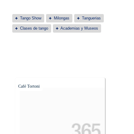
Tango Show
Milongas
Tanguerias
Clases de tango
Academias y Museos
Café Tortoni