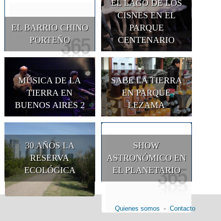
EL LAGO DE LOS
CISNES EN EL
EL BARRIO CHINO
PARQUE
PORTEÑO
CENTENARIO
MÚSICA DE LA
SABE LA TIERRA
TIERRA EN
EN PARQUE
BUENOS AIRES 2
LEZAMA
30 AÑOS LA
SHOW
RESERVA
ASTRONÓMICO EN
ECOLÓGICA
EL PLANETARIO
Quienes somos
-
Contacto