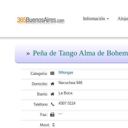
Información
Aloj
Peña de Tango Alma de Bohem
Milongas
Categoría:
Necochea 948
Domicilio:
La Boca
Barrio:
4307 0114
Teléfono:
---
Fax:
Movil: