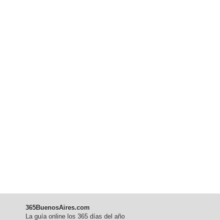
365BuenosAires.com
La guía online los 365 días del año