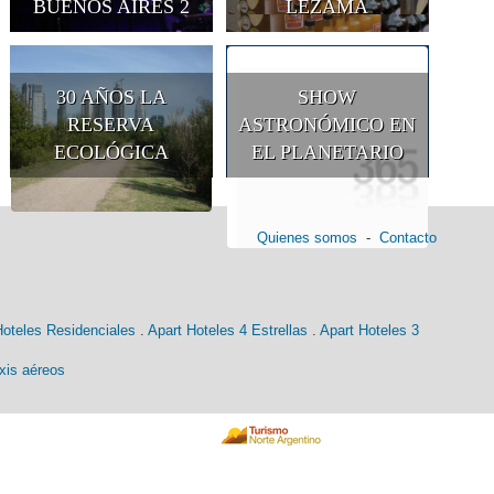
BUENOS AIRES 2
LEZAMA
30 AÑOS LA
SHOW
RESERVA
ASTRONÓMICO EN
ECOLÓGICA
EL PLANETARIO
Quienes somos
-
Contacto
Hoteles Residenciales
.
Apart Hoteles 4 Estrellas
.
Apart Hoteles 3
xis aéreos