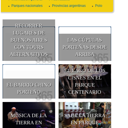
Parques nacionales
Provincias argentinas
Polo
RECORRER
LUGARES DE
BUENOS AIRES
LAS CÚPULAS
CON TOURS
PORTEÑAS DESDE
ALTERNATIVOS
ARRIBA
EL LAGO DE LOS
CISNES EN EL
EL BARRIO CHINO
PARQUE
PORTEÑO
CENTENARIO
MÚSICA DE LA
SABE LA TIERRA
TIERRA EN
EN PARQUE