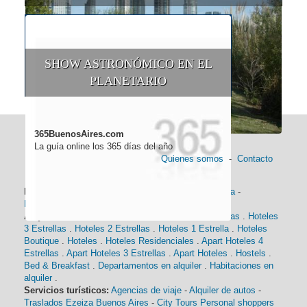
SHOW ASTRONÓMICO EN EL
PLANETARIO
365BuenosAires.com
La guía online los 365 días del año
Quienes somos
-
Contacto
Información general:
Información turística
-
Historia
-
Distancias
-
Mapa de Buenos Aires
-
Barrios
Alojamiento:
Hoteles 5 Estrellas
.
Hoteles 4 Estrellas
.
Hoteles
3 Estrellas
.
Hoteles 2 Estrellas
.
Hoteles 1 Estrella
.
Hoteles
Boutique
.
Hoteles
.
Hoteles Residenciales
.
Apart Hoteles 4
Estrellas
.
Apart Hoteles 3 Estrellas
.
Apart Hoteles
.
Hostels
.
Bed & Breakfast
.
Departamentos en alquiler
.
Habitaciones en
alquiler
.
Servicios turísticos:
Agencias de viaje
-
Alquiler de autos
-
Traslados Ezeiza Buenos Aires
-
City Tours
Personal shoppers