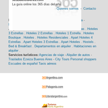
La guía online los 365 días del año
Quienes somos
-
Contacto
Información general:
Información turística
-
Historia
-
Distancias
-
Mapa de Buenos Aires
-
Barrios
Alojamiento:
Hoteles 5 Estrellas
.
Hoteles 4 Estrellas
.
Hoteles
3 Estrellas
.
Hoteles 2 Estrellas
.
Hoteles 1 Estrella
.
Hoteles
Boutique
.
Hoteles
.
Hoteles Residenciales
.
Apart Hoteles 4
Estrellas
.
Apart Hoteles 3 Estrellas
.
Apart Hoteles
.
Hostels
.
Bed & Breakfast
.
Departamentos en alquiler
.
Habitaciones en
alquiler
.
Servicios turísticos:
Agencias de viaje
-
Alquiler de autos
-
Traslados Ezeiza Buenos Aires
-
City Tours
Personal shoppers
Escuales de español
Taxis aéreos