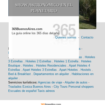
SHOW ASTRONÓMICO EN EL
PLANETARIO
365BuenosAires.com
La guía online los 365 días del año
Quienes somos
-
Contacto
Información general:
Información turística
-
Historia
-
Distancias
-
Mapa de Buenos Aires
-
Barrios
Alojamiento:
Hoteles 5 Estrellas
.
Hoteles 4 Estrellas
.
Hoteles
3 Estrellas
.
Hoteles 2 Estrellas
.
Hoteles 1 Estrella
.
Hoteles
Boutique
.
Hoteles
.
Hoteles Residenciales
.
Apart Hoteles 4
Estrellas
.
Apart Hoteles 3 Estrellas
.
Apart Hoteles
.
Hostels
.
Bed & Breakfast
.
Departamentos en alquiler
.
Habitaciones en
alquiler
.
Servicios turísticos:
Agencias de viaje
-
Alquiler de autos
-
Traslados Ezeiza Buenos Aires
-
City Tours
Personal shoppers
Escuales de español
Taxis aéreos