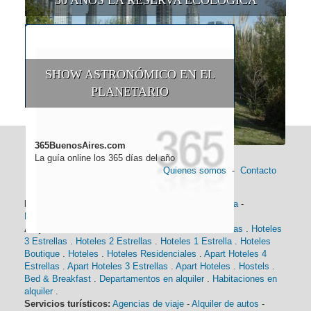
SHOW ASTRONÓMICO EN EL
PLANETARIO
365BuenosAires.com
La guía online los 365 días del año
Quienes somos
-
Contacto
Información general:
Información turística
-
Historia
-
Distancias
-
Mapa de Buenos Aires
-
Barrios
Alojamiento:
Hoteles 5 Estrellas
.
Hoteles 4 Estrellas
.
Hoteles
3 Estrellas
.
Hoteles 2 Estrellas
.
Hoteles 1 Estrella
.
Hoteles
Boutique
.
Hoteles
.
Hoteles Residenciales
.
Apart Hoteles 4
Estrellas
.
Apart Hoteles 3 Estrellas
.
Apart Hoteles
.
Hostels
.
Bed & Breakfast
.
Departamentos en alquiler
.
Habitaciones en
alquiler
.
Servicios turísticos:
Agencias de viaje
-
Alquiler de autos
-