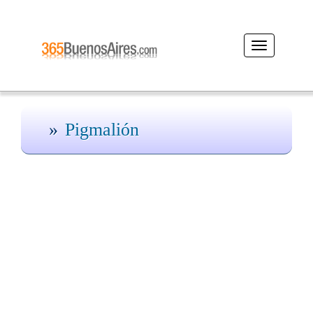
Desplegar
navegación
Pigmalión