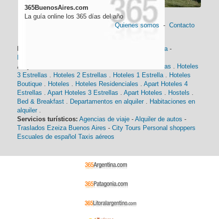
365BuenosAires.com
La guía online los 365 días del año
Quienes somos
-
Contacto
Información general:
Información turística
-
Historia
-
Distancias
-
Mapa de Buenos Aires
-
Barrios
Alojamiento:
Hoteles 5 Estrellas
.
Hoteles 4 Estrellas
.
Hoteles
3 Estrellas
.
Hoteles 2 Estrellas
.
Hoteles 1 Estrella
.
Hoteles
Boutique
.
Hoteles
.
Hoteles Residenciales
.
Apart Hoteles 4
Estrellas
.
Apart Hoteles 3 Estrellas
.
Apart Hoteles
.
Hostels
.
Bed & Breakfast
.
Departamentos en alquiler
.
Habitaciones en
alquiler
.
Servicios turísticos:
Agencias de viaje
-
Alquiler de autos
-
Traslados Ezeiza Buenos Aires
-
City Tours
Personal shoppers
Escuales de español
Taxis aéreos