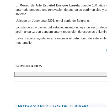
El
Museo de Arte Español Enrique Larreta
cumple 100 años y
ante todo presenta una renovación de sus salas patrimoniales y u
invierno.
Ubicado en Juramento 2291, en el barrio de Belgrano.
La lista de atracciones del establecimiento incluye un sector ded
jardín andaluz con saneamiento y reposición de especies e ilumina
Estos trabajos ayudarán a revalorizar el patrimonio de este em
más amplio.
COMENTARIOS
NOTAS Y ARTÍCULOS DE TURISMO