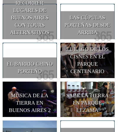
RECORRER
LUGARES DE
BUENOS AIRES
LAS CÚPULAS
CON TOURS
PORTEÑAS DESDE
ALTERNATIVOS
ARRIBA
EL LAGO DE LOS
CISNES EN EL
EL BARRIO CHINO
PARQUE
PORTEÑO
CENTENARIO
MÚSICA DE LA
SABE LA TIERRA
TIERRA EN
EN PARQUE
BUENOS AIRES 2
LEZAMA