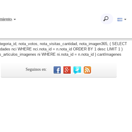
imiento
ategoria_id, nota_votos, nota_visitas_cantidad, nota_imagen365, ( SELECT
iudades nci WHERE nci.nota_id = n.nota_id ORDER BY 1 desc LIMIT 1 )
_articulos_imagenes ni WHERE ni.nota_id = n.nota_id ) cantImagenes
Seguinos en: