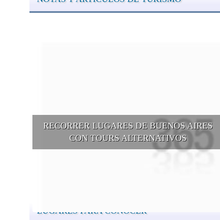
RECORRER LUGARES DE BUENOS AIRES
CON TOURS ALTERNATIVOS
Buenos Aires se puede recorrer y descubrir desde otros puntos d
vista, tanto sea a pie, en bici, en barcos, botes, y tantas otras
alternativas.
LUGARES PARA CONOCER