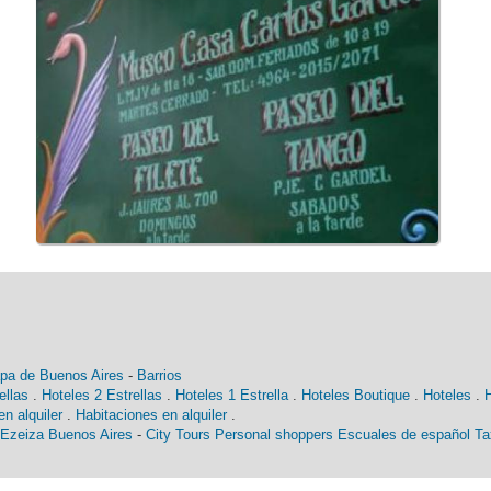
pa de Buenos Aires
-
Barrios
ellas
.
Hoteles 2 Estrellas
.
Hoteles 1 Estrella
.
Hoteles Boutique
.
Hoteles
.
n alquiler
.
Habitaciones en alquiler
.
 Ezeiza Buenos Aires
-
City Tours
Personal shoppers
Escuales de español
Ta