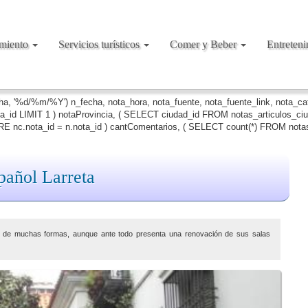
amiento
Servicios turísticos
Comer y Beber
Entreten
cha, '%d/%m/%Y') n_fecha, nota_hora, nota_fuente, nota_fuente_link, nota_c
ta_id LIMIT 1 ) notaProvincia, ( SELECT ciudad_id FROM notas_articulos_c
 nc.nota_id = n.nota_id ) cantComentarios, ( SELECT count(*) FROM notas
pañol Larreta
a de muchas formas, aunque ante todo presenta una renovación de sus salas