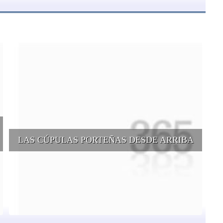
LAS CÚPULAS PORTEÑAS DESDE ARRIBA
e
Conocer las cúpulas porteñas desde arriba es una experiencia que
suma adeptos y cantidad de turistas en el transcurso del tiempo.