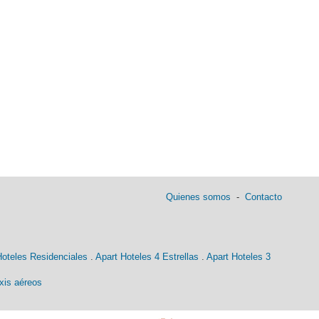
Quienes somos
-
Contacto
Hoteles Residenciales
.
Apart Hoteles 4 Estrellas
.
Apart Hoteles 3
xis aéreos