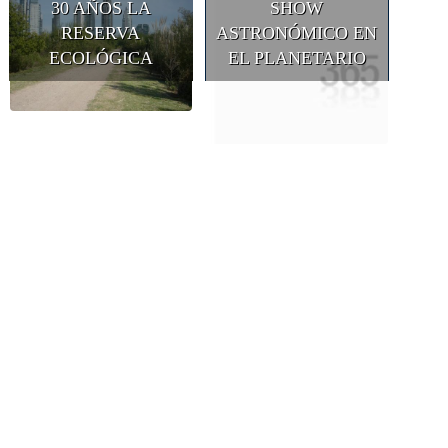
30 AÑOS LA
SHOW
RESERVA
ASTRONÓMICO EN
ECOLÓGICA
EL PLANETARIO