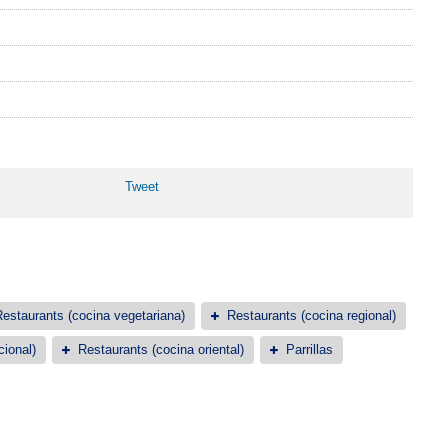
Tweet
estaurants (cocina vegetariana)
Restaurants (cocina regional)
cional)
Restaurants (cocina oriental)
Parrillas