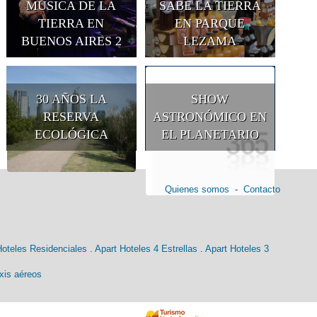
MÚSICA DE LA
SABE LA TIERRA
TIERRA EN
EN PARQUE
BUENOS AIRES 2
LEZAMA
30 AÑOS LA
SHOW
RESERVA
ASTRONÓMICO EN
ECOLÓGICA
EL PLANETARIO
Quienes somos
-
Contacto
Hoteles Residenciales
.
Apart Hoteles 4 Estrellas
.
Apart Hoteles 3
xis aéreos