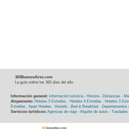
365BuenosAires.com
La guía online los 365 días del año
Información general:
Información turística
-
Historia
-
Distancias
-
Ma
Alojamiento:
Hoteles 5 Estrellas
.
Hoteles 4 Estrellas
.
Hoteles 3 Estr
Estrellas
.
Apart Hoteles
.
Hostels
.
Bed & Breakfast
.
Departamentos e
Servicios turísticos:
Agencias de viaje
-
Alquiler de autos
-
Traslados