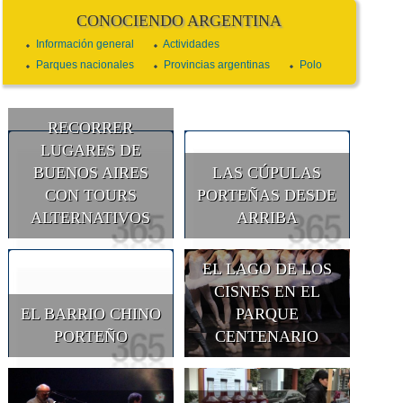
CONOCIENDO ARGENTINA
Información general
Actividades
Parques nacionales
Provincias argentinas
Polo
RECORRER
LUGARES DE
BUENOS AIRES
LAS CÚPULAS
CON TOURS
PORTEÑAS DESDE
ALTERNATIVOS
ARRIBA
EL LAGO DE LOS
CISNES EN EL
EL BARRIO CHINO
PARQUE
PORTEÑO
CENTENARIO