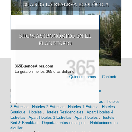
30 AÑOS LA RESERVA ECOLÓGICA
SHOW ASTRONÓMICO EN EL
PLANETARIO
365BuenosAires.com
La guía online los 365 días del año
Quienes somos
-
Contacto
Información general:
Información turística
-
Historia
-
Distancias
-
Mapa de Buenos Aires
-
Barrios
Alojamiento:
Hoteles 5 Estrellas
.
Hoteles 4 Estrellas
.
Hoteles
3 Estrellas
.
Hoteles 2 Estrellas
.
Hoteles 1 Estrella
.
Hoteles
Boutique
.
Hoteles
.
Hoteles Residenciales
.
Apart Hoteles 4
Estrellas
.
Apart Hoteles 3 Estrellas
.
Apart Hoteles
.
Hostels
.
Bed & Breakfast
.
Departamentos en alquiler
.
Habitaciones en
alquiler
.