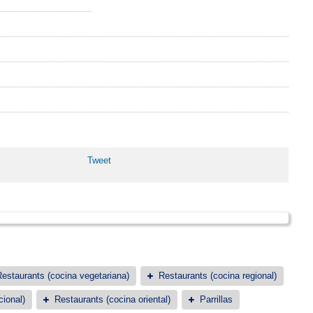
Tweet
estaurants (cocina vegetariana)
Restaurants (cocina regional)
cional)
Restaurants (cocina oriental)
Parrillas