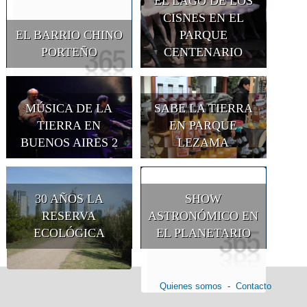
EL LAGO DE LOS
CISNES EN EL
EL BARRIO CHINO
PARQUE
PORTEÑO
CENTENARIO
MÚSICA DE LA
SABE LA TIERRA
TIERRA EN
EN PARQUE
BUENOS AIRES 2
LEZAMA
30 AÑOS LA
SHOW
RESERVA
ASTRONÓMICO EN
ECOLÓGICA
EL PLANETARIO
Quienes somos
-
Contacto