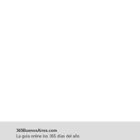
365BuenosAires.com
La guía online los 365 días del año