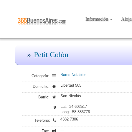
Información
Aloj
Petit Colón
Bares Notables
Categoría:
Libertad 505
Domicilio:
San Nicolás
Barrio:
Lat: -34.602517
Long: -58.383776
4382 7306
Teléfono:
---
Fax: