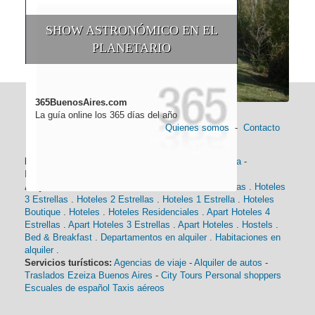
SHOW ASTRONÓMICO EN EL
PLANETARIO
365BuenosAires.com
La guía online los 365 días del año
Quienes somos
-
Contacto
Información general:
Información turística
-
Historia
-
Distancias
-
Mapa de Buenos Aires
-
Barrios
Alojamiento:
Hoteles 5 Estrellas
.
Hoteles 4 Estrellas
.
Hoteles
3 Estrellas
.
Hoteles 2 Estrellas
.
Hoteles 1 Estrella
.
Hoteles
Boutique
.
Hoteles
.
Hoteles Residenciales
.
Apart Hoteles 4
Estrellas
.
Apart Hoteles 3 Estrellas
.
Apart Hoteles
.
Hostels
.
Bed & Breakfast
.
Departamentos en alquiler
.
Habitaciones en
alquiler
.
Servicios turísticos:
Agencias de viaje
-
Alquiler de autos
-
Traslados Ezeiza Buenos Aires
-
City Tours
Personal shoppers
Escuales de español
Taxis aéreos