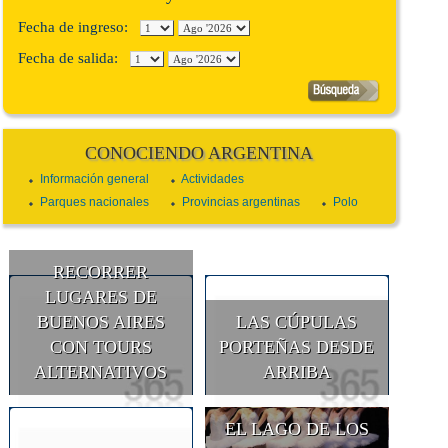
Fecha de ingreso:
Fecha de salida:
CONOCIENDO ARGENTINA
Información general
Actividades
Parques nacionales
Provincias argentinas
Polo
RECORRER
LUGARES DE
BUENOS AIRES
LAS CÚPULAS
CON TOURS
PORTEÑAS DESDE
ALTERNATIVOS
ARRIBA
EL LAGO DE LOS