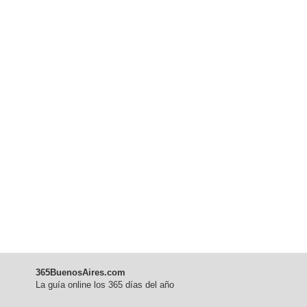
365BuenosAires.com
La guía online los 365 días del año