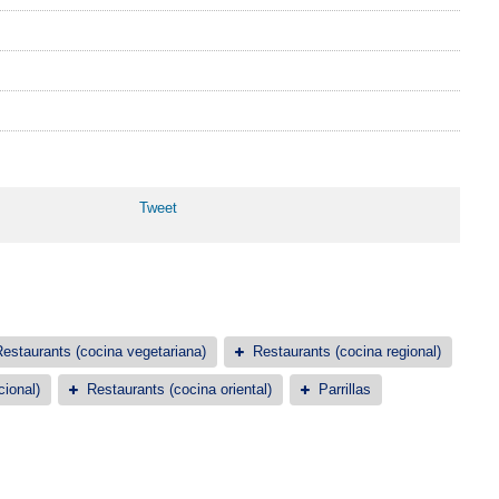
Tweet
estaurants (cocina vegetariana)
Restaurants (cocina regional)
cional)
Restaurants (cocina oriental)
Parrillas