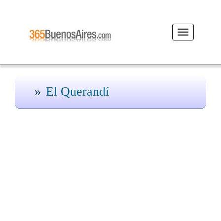
Desplegar
navegación
El Querandí