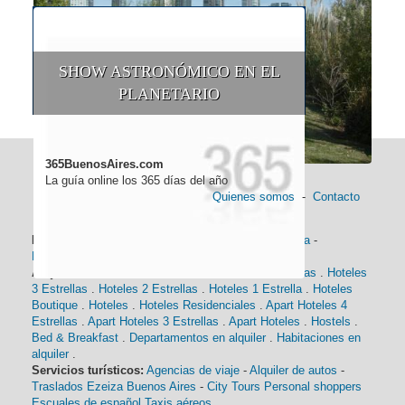
SHOW ASTRONÓMICO EN EL
PLANETARIO
365BuenosAires.com
La guía online los 365 días del año
Quienes somos
-
Contacto
Información general:
Información turística
-
Historia
-
Distancias
-
Mapa de Buenos Aires
-
Barrios
Alojamiento:
Hoteles 5 Estrellas
.
Hoteles 4 Estrellas
.
Hoteles
3 Estrellas
.
Hoteles 2 Estrellas
.
Hoteles 1 Estrella
.
Hoteles
Boutique
.
Hoteles
.
Hoteles Residenciales
.
Apart Hoteles 4
Estrellas
.
Apart Hoteles 3 Estrellas
.
Apart Hoteles
.
Hostels
.
Bed & Breakfast
.
Departamentos en alquiler
.
Habitaciones en
alquiler
.
Servicios turísticos:
Agencias de viaje
-
Alquiler de autos
-
Traslados Ezeiza Buenos Aires
-
City Tours
Personal shoppers
Escuales de español
Taxis aéreos