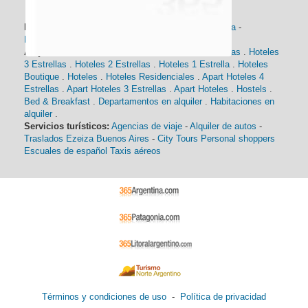
Información general:
Información turística
-
Historia
-
Distancias
-
Mapa de Buenos Aires
-
Barrios
Alojamiento:
Hoteles 5 Estrellas
.
Hoteles 4 Estrellas
.
Hoteles
3 Estrellas
.
Hoteles 2 Estrellas
.
Hoteles 1 Estrella
.
Hoteles
Boutique
.
Hoteles
.
Hoteles Residenciales
.
Apart Hoteles 4
Estrellas
.
Apart Hoteles 3 Estrellas
.
Apart Hoteles
.
Hostels
.
Bed & Breakfast
.
Departamentos en alquiler
.
Habitaciones en
alquiler
.
Servicios turísticos:
Agencias de viaje
-
Alquiler de autos
-
Traslados Ezeiza Buenos Aires
-
City Tours
Personal shoppers
Escuales de español
Taxis aéreos
Términos y condiciones de uso
-
Política de privacidad