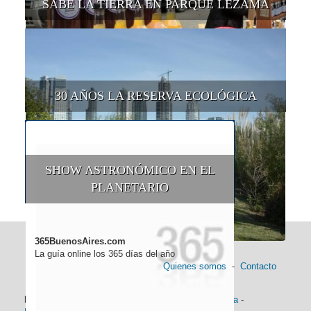
SABE LA TIERRA EN PARQUE LEZAMA
30 AÑOS LA RESERVA ECOLÓGICA
SHOW ASTRONÓMICO EN EL
PLANETARIO
365BuenosAires.com
La guía online los 365 días del año
Quienes somos
-
Contacto
Información general:
Información turística
-
Historia
-