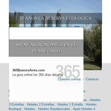
30 AÑOS LA RESERVA ECOLÓGICA
SHOW ASTRONÓMICO EN EL
PLANETARIO
365BuenosAires.com
La guía online los 365 días del año
Quienes somos
-
Contacto
Información general:
Información turística
-
Historia
-
Distancias
-
Mapa de Buenos Aires
-
Barrios
Alojamiento:
Hoteles 5 Estrellas
.
Hoteles 4 Estrellas
.
Hoteles
3 Estrellas
.
Hoteles 2 Estrellas
.
Hoteles 1 Estrella
.
Hoteles
Boutique
.
Hoteles
.
Hoteles Residenciales
.
Apart Hoteles 4