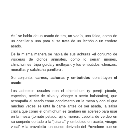
Así se habla de un asado de tira, un vacío, una falda, como de
un costillar y una pata si se trata de un lechón o un cordero
asado.
De la misma manera se habla de sus achuras -el conjunto de
vísceras de dichos animales, como lo serían riñones,
chinchulines, tripa gorda y mollejas-, y los embutidos -chorizos,
morcillas y salchicha parrillera-.
Su conjunto:
carnes, achuras y embutidos
constituyen
el
asado
.
Los aderezos usuales son el chimichurri (y perejil picado,
especias, aceite de oliva y vinagre o aceto balsámico), que
acompaña el asado como condimento en la mesa y con el que
muchas veces se unta la carne antes de ser asada, la salsa
criolla que como el chimichurri es también un aderezo para usar
en la mesa (tomate pelado, ají o morrón, cebolla de verdeo en
su conjunto cortado a la "juliana" y embebido en aceite, vinagre
y sal) y la provoletta, un queso derivado del Provolone que se