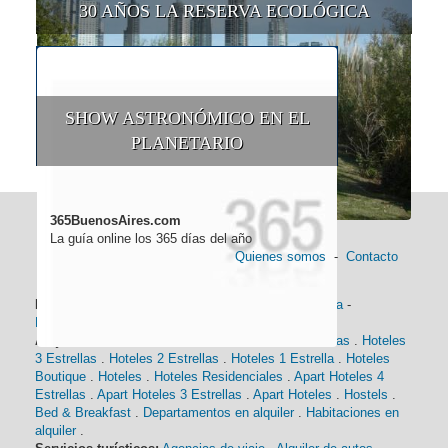
30 AÑOS LA RESERVA ECOLÓGICA
SHOW ASTRONÓMICO EN EL
PLANETARIO
365BuenosAires.com
La guía online los 365 días del año
Quienes somos
-
Contacto
Información general:
Información turística
-
Historia
-
Distancias
-
Mapa de Buenos Aires
-
Barrios
Alojamiento:
Hoteles 5 Estrellas
.
Hoteles 4 Estrellas
.
Hoteles
3 Estrellas
.
Hoteles 2 Estrellas
.
Hoteles 1 Estrella
.
Hoteles
Boutique
.
Hoteles
.
Hoteles Residenciales
.
Apart Hoteles 4
Estrellas
.
Apart Hoteles 3 Estrellas
.
Apart Hoteles
.
Hostels
.
Bed & Breakfast
.
Departamentos en alquiler
.
Habitaciones en
alquiler
.