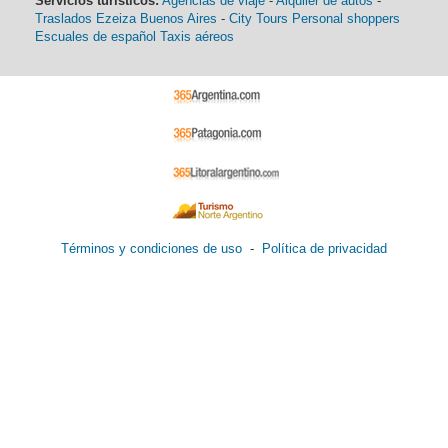
Servicios turísticos:
Agencias de viaje
-
Alquiler de autos
-
Traslados Ezeiza Buenos Aires
-
City Tours
Personal shoppers
Escuales de español
Taxis aéreos
Términos y condiciones de uso
-
Política de privacidad