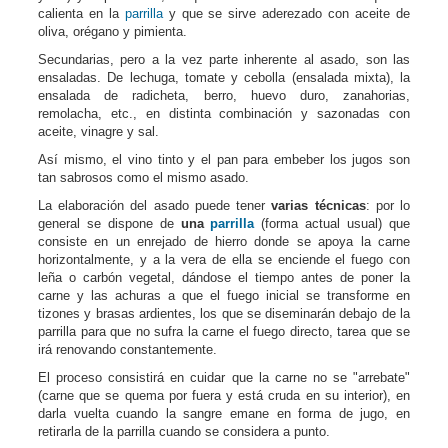
calienta en la
parrilla
y que se sirve aderezado con aceite de
oliva, orégano y pimienta.
Secundarias, pero a la vez parte inherente al asado, son las
ensaladas. De lechuga, tomate y cebolla (ensalada mixta), la
ensalada de radicheta, berro, huevo duro, zanahorias,
remolacha, etc., en distinta combinación y sazonadas con
aceite, vinagre y sal.
Así mismo, el vino tinto y el pan para embeber los jugos son
tan sabrosos como el mismo asado.
La elaboración del asado puede tener
varias técnicas
: por lo
general se dispone de
una
parrilla
(forma actual usual) que
consiste en un enrejado de hierro donde se apoya la carne
horizontalmente, y a la vera de ella se enciende el fuego con
leña o carbón vegetal, dándose el tiempo antes de poner la
carne y las achuras a que el fuego inicial se transforme en
tizones y brasas ardientes, los que se diseminarán debajo de la
parrilla para que no sufra la carne el fuego directo, tarea que se
irá renovando constantemente.
El proceso consistirá en cuidar que la carne no se "arrebate"
(carne que se quema por fuera y está cruda en su interior), en
darla vuelta cuando la sangre emane en forma de jugo, en
retirarla de la parrilla cuando se considera a punto.