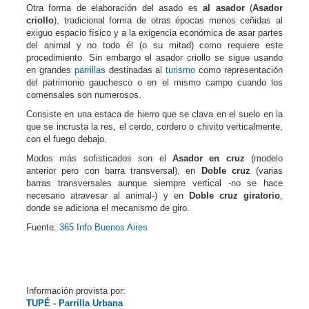
Otra forma de elaboración del asado es
al asador
(
Asador
criollo
), tradicional forma de otras épocas menos ceñidas al
exiguo espacio físico y a la exigencia económica de asar partes
del animal y no todo él (o su mitad) como requiere este
procedimiento. Sin embargo el asador criollo se sigue usando
en grandes
parrillas
destinadas al
turismo
como representación
del patrimonio gauchesco o en el mismo campo cuando los
comensales son numerosos.
Consiste en una estaca de hierro que se clava en el suelo en la
que se incrusta la res, el cerdo, cordero o chivito verticalmente,
con el fuego debajo.
Modos más sofisticados son el
Asador en cruz
(modelo
anterior pero con barra transversal), en
Doble cruz
(varias
barras transversales aunque siempre vertical -no se hace
necesario atravesar al animal-) y en
Doble cruz giratorio
,
donde se adiciona el mecanismo de giro.
Fuente:
365 Info Buenos Aires
Información provista por:
TUPÉ - Parrilla Urbana