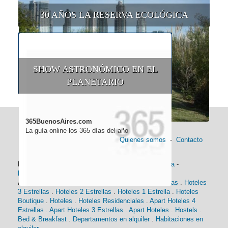
30 AÑOS LA RESERVA ECOLÓGICA
SHOW ASTRONÓMICO EN EL
PLANETARIO
365BuenosAires.com
La guía online los 365 días del año
Quienes somos
-
Contacto
Información general:
Información turística
-
Historia
-
Distancias
-
Mapa de Buenos Aires
-
Barrios
Alojamiento:
Hoteles 5 Estrellas
.
Hoteles 4 Estrellas
.
Hoteles
3 Estrellas
.
Hoteles 2 Estrellas
.
Hoteles 1 Estrella
.
Hoteles
Boutique
.
Hoteles
.
Hoteles Residenciales
.
Apart Hoteles 4
Estrellas
.
Apart Hoteles 3 Estrellas
.
Apart Hoteles
.
Hostels
.
Bed & Breakfast
.
Departamentos en alquiler
.
Habitaciones en