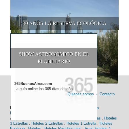
30 AÑOS LA RESERVA ECOLÓGICA
SHOW ASTRONÓMICO EN EL
PLANETARIO
365BuenosAires.com
La guía online los 365 días del año
Quienes somos
-
Contacto
Información general:
Información turística
-
Historia
-
Distancias
-
Mapa de Buenos Aires
-
Barrios
Alojamiento:
Hoteles 5 Estrellas
.
Hoteles 4 Estrellas
.
Hoteles
3 Estrellas
.
Hoteles 2 Estrellas
.
Hoteles 1 Estrella
.
Hoteles
Boutique
.
Hoteles
.
Hoteles Residenciales
.
Apart Hoteles 4