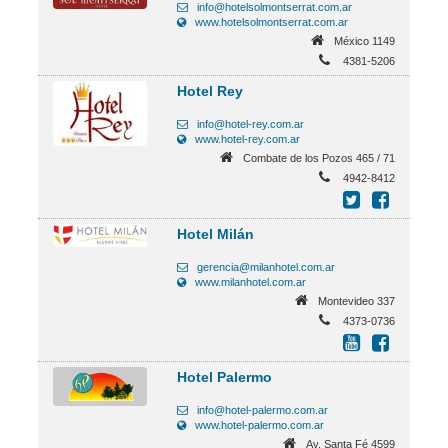
info@hotelsolmontserrat.com.ar
www.hotelsolmontserrat.com.ar
México 1149
4381-5206
Hotel Rey
info@hotel-rey.com.ar
www.hotel-rey.com.ar
Combate de los Pozos 465 / 71
4942-8412
Hotel Milán
gerencia@milanhotel.com.ar
www.milanhotel.com.ar
Montevideo 337
4373-0736
Hotel Palermo
info@hotel-palermo.com.ar
www.hotel-palermo.com.ar
Av. Santa Fé 4599